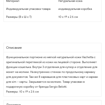
Материал
Натуральная кожа
Индивидуальная упаковка товара
индивидуальная коробка
Размеры (В x Ш x Т)
10 x 19 x 2.5 см
Описание
Функциональное портмоне из мягкой натуральной кожи Vachetta с
оригинальной перетяжкой из кожи на лицевой стороне. Выполняет
функции кошелька. Внутри 3 отделения для купюр и отделение для
монет на молнии. На внутренних стенках по продольному карману
для документов. Там же 8 кармашков для пластиковых карт и карман
для sim – карты. Закрывается на молнию. Товар упакован в
подарочную коробку от бренда Sergio Belotti.
Размеры: 10 x 19 x 2.5 см
Доставка