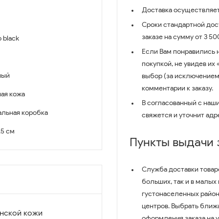
Доставка осуществляет
Сроки стандартной дост
заказе на сумму от 3 5
o black
Если Вам понравились 
покупкой, не увидев их
ный
выбор (за исключением
комментарии к заказу.
ая кожа
В согласованный с наш
льная коробка
свяжется и уточнит адр
2.5 см
Пункты выдачи
Служба доставки товар
больших, так и в малых
густонаселенных район
центров. Выбрать ближ
нской кожи
оформления заказа на 