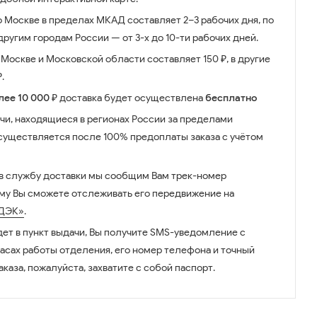
о Москве в пределах МКАД составляет 2–3 рабочих дня, по
ругим городам России — от 3-х до 10-ти рабочих дней.
Москве и Московской области составляет 150 ₽, в другие
.
лее 10 000 ₽
доставка будет осуществлена
бесплатно
чи, находящиеся в регионах России за пределами
существляется после 100% предоплаты заказа с учётом
 в службу доставки мы сообщим Вам трек-номер
ому Вы сможете отслеживать его передвижение на
ДЭК»
.
дет в пункт выдачи, Вы получите SMS-уведомление с
часах работы отделения, его номер телефона и точный
аказа, пожалуйста, захватите с собой паспорт.