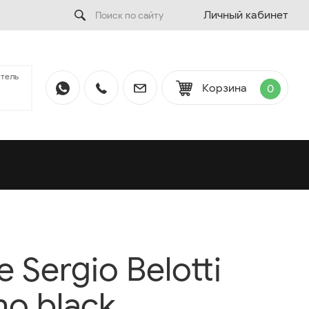
Личный кабинет
тель
Корзина
0
Sergio Belotti
no black