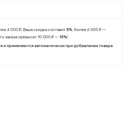
лее 4 000 ₽, Ваша скидка составит
5%
, более 6 000 ₽ —
его заказа превысит 10 000 ₽ —
15%
!
я и применяются автоматически при добавлении товара