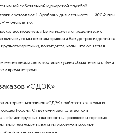
ся нашей собственной курьерской службой.
авки составляют 1–3 рабочих дня, стоимость — 300 ₽, при
00 ₽ — бесплатно.
несколько моделей, и Вы не можете определиться с
 «в живую», то мы сможем привезти Вам до трёх изделий на
 крупногабаритных), пожалуйста, напишите об этом в
им менеджером день доставки курьер обязательно с Вами
ес и время встречи.
 заказов «СДЭК»
ов интернет-магазинов «СДЭК» работает как в самых
 городах России. Отделения располагаются в
ах, вблизи крупных транспортных развязок и торговых
айший к Вам пункт выдачи Вы сможете в момент
удобной интерактивной карте.