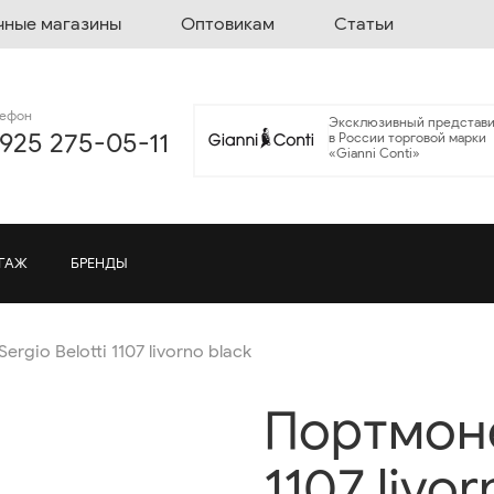
чные магазины
Оптовикам
Статьи
лефон
Эксклюзивный представи
 925 275-05-11
в России торговой марки
«Gianni Conti»
ГАЖ
БРЕНДЫ
rgio Belotti 1107 livorno black
Портмоне 
1107 livor