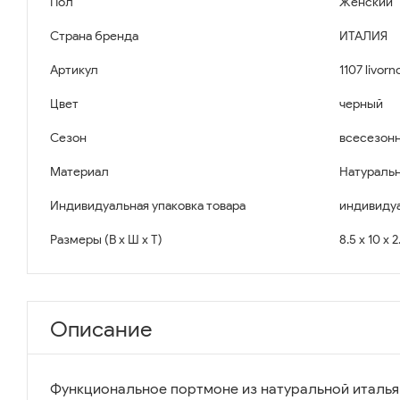
Пол
Женский
Страна бренда
ИТАЛИЯ
Артикул
1107 livorn
Цвет
черный
Сезон
всесезон
Материал
Натуральн
Индивидуальная упаковка товара
индивидуа
Размеры (В x Ш x Т)
8.5 x 10 x 
Описание
Функциональное портмоне из натуральной италья