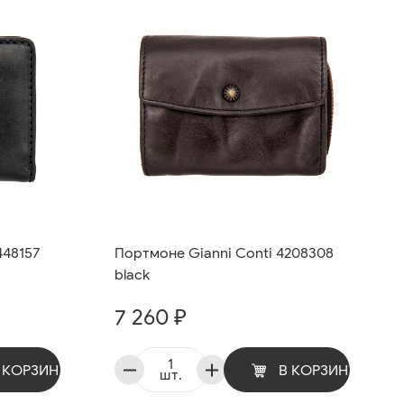
448157
Портмоне Gianni Conti 4208308
black
7 260 ₽
 КОРЗИНУ
В КОРЗИНУ
шт.