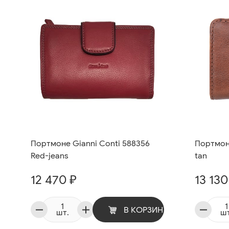
Портмоне Gianni Conti 588356
Портмоне
Red-jeans
tan
12 470 ₽
13 130
В КОРЗИНУ
шт.
шт