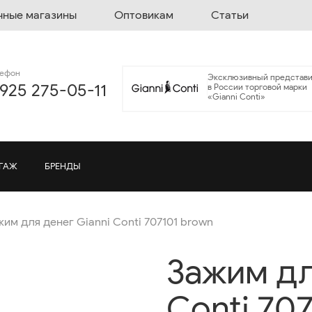
чные магазины
Оптовикам
Статьи
лефон
Эксклюзивный представи
 925 275-05-11
в России торговой марки
«Gianni Conti»
ГАЖ
БРЕНДЫ
жим для денег Gianni Conti 707101 brown
Зажим дл
Conti 70