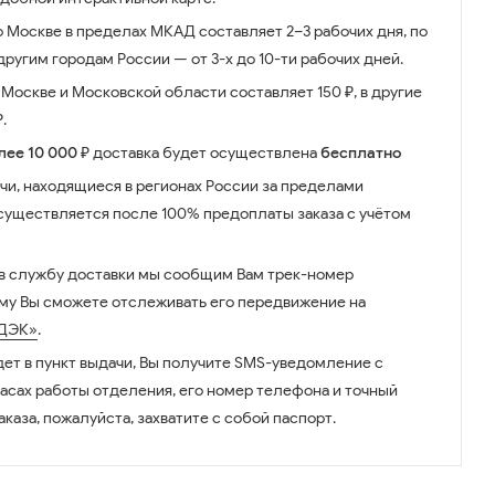
о Москве в пределах МКАД составляет 2–3 рабочих дня, по
ругим городам России — от 3-х до 10-ти рабочих дней.
Москве и Московской области составляет 150 ₽, в другие
.
лее 10 000 ₽
доставка будет осуществлена
бесплатно
чи, находящиеся в регионах России за пределами
существляется после 100% предоплаты заказа с учётом
 в службу доставки мы сообщим Вам трек-номер
ому Вы сможете отслеживать его передвижение на
ДЭК»
.
дет в пункт выдачи, Вы получите SMS-уведомление с
часах работы отделения, его номер телефона и точный
аказа, пожалуйста, захватите с собой паспорт.