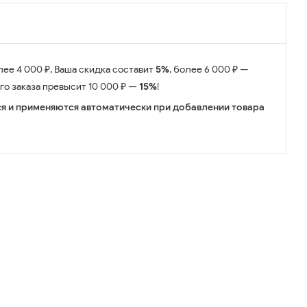
лее 4 000 ₽, Ваша скидка составит
5%
, более 6 000 ₽ —
его заказа превысит 10 000 ₽ —
15%
!
я и применяются автоматически при добавлении товара