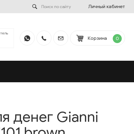
Личный кабинет
тель
Корзина
0
я денег Gianni
7101 brown