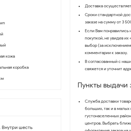
Доставка осуществляет
Сроки стандартной дост
заказе на сумму от 3 5
own
Если Вам понравились 
ый
покупкой, не увидев их
ный
выбор (за исключением
комментарии к заказу.
ая кожа
В согласованный с наш
льная коробка
свяжется и уточнит адр
 см
Пункты выдачи
Служба доставки товар
больших, так и в малых
густонаселенных район
центров. Выбрать ближ
. Внутри шесть
оформления заказа на 