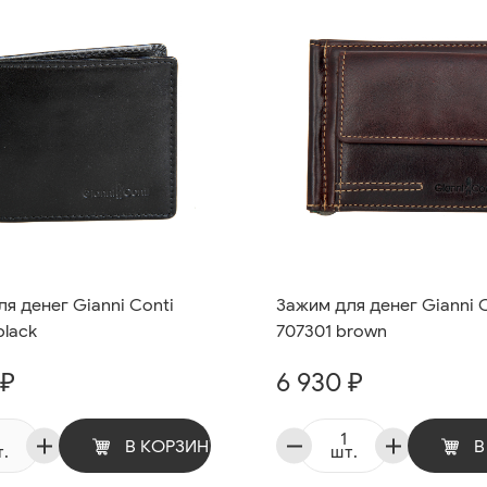
я денег Gianni Conti
Зажим для денег Gianni 
black
707301 brown
 ₽
6 930 ₽
В КОРЗИНУ
В
.
шт.