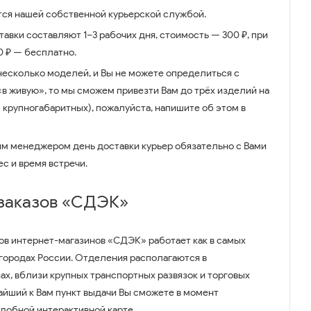
ся нашей собственной курьерской службой.
авки составляют 1–3 рабочих дня, стоимость — 300 ₽, при
00 ₽ — бесплатно.
несколько моделей, и Вы не можете определиться с
 «в живую», то мы сможем привезти Вам до трёх изделий на
 крупногабаритных), пожалуйста, напишите об этом в
им менеджером день доставки курьер обязательно с Вами
ес и время встречи.
 заказов «СДЭК»
ов интернет-магазинов «СДЭК» работает как в самых
 городах России. Отделения располагаются в
ах, вблизи крупных транспортных развязок и торговых
айший к Вам пункт выдачи Вы сможете в момент
удобной интерактивной карте.