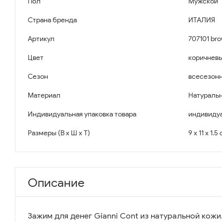
Пол
Мужской
Страна бренда
ИТАЛИЯ
Артикул
707101 br
Цвет
коричнев
Сезон
всесезон
Материал
Натуральн
Индивидуальная упаковка товара
индивидуа
Размеры (В x Ш x Т)
9 x 11 x 1.5
Описание
Зажим для денег Gianni Cont из натуральной кожи