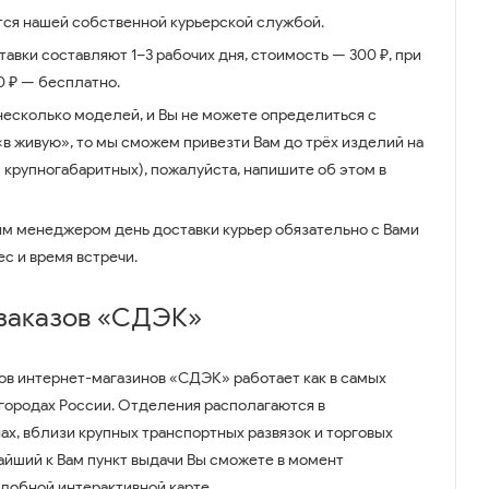
ся нашей собственной курьерской службой.
авки составляют 1–3 рабочих дня, стоимость — 300 ₽, при
00 ₽ — бесплатно.
несколько моделей, и Вы не можете определиться с
 «в живую», то мы сможем привезти Вам до трёх изделий на
 крупногабаритных), пожалуйста, напишите об этом в
им менеджером день доставки курьер обязательно с Вами
ес и время встречи.
 заказов «СДЭК»
ов интернет-магазинов «СДЭК» работает как в самых
 городах России. Отделения располагаются в
ах, вблизи крупных транспортных развязок и торговых
айший к Вам пункт выдачи Вы сможете в момент
удобной интерактивной карте.