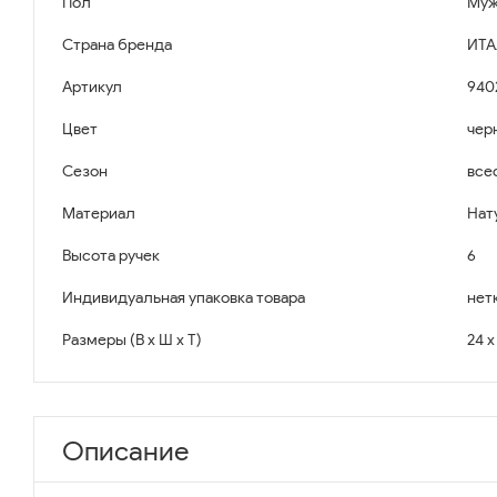
Пол
Муж
Страна бренда
ИТА
Артикул
940
Цвет
чер
Сезон
все
Материал
Нат
Высота ручек
6
Индивидуальная упаковка товара
нет
Размеры (В x Ш x Т)
24 x
Описание