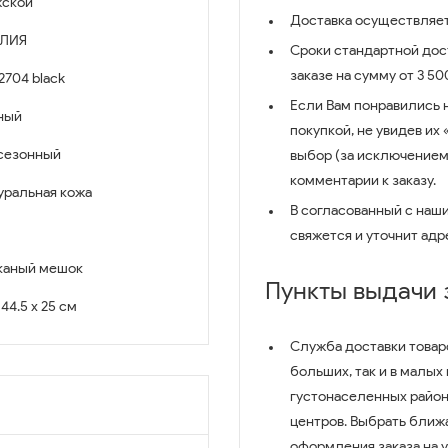
ской
Доставка осуществляет
ЛИЯ
Сроки стандартной дост
заказе на сумму от 3 5
2704 black
Если Вам понравились 
ный
покупкой, не увидев их
сезонный
выбор (за исключением
комментарии к заказу.
уральная кожа
В согласованный с наш
свяжется и уточнит адр
каный мешок
Пункты выдачи
 44.5 x 25 см
Служба доставки товар
больших, так и в малых
густонаселенных район
центров. Выбрать ближ
оформления заказа на 