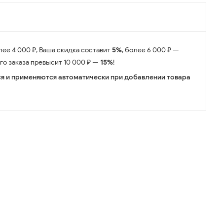
лее 4 000 ₽, Ваша скидка составит
5%
, более 6 000 ₽ —
его заказа превысит 10 000 ₽ —
15%
!
я и применяются автоматически при добавлении товара