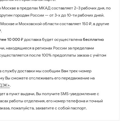
о Москве в пределах МКАД составляет 2–3 рабочих дня, по
ругим городам России — от 3-х до 10-ти рабочих дней.
Москве и Московской области составляет 150 ₽, в другие
.
лее 10 000 ₽
доставка будет осуществлена
бесплатно
чи, находящиеся в регионах России за пределами
существляется после 100% предоплаты заказа с учётом
 в службу доставки мы сообщим Вам трек-номер
ому Вы сможете отслеживать его передвижение на
ДЭК»
.
дет в пункт выдачи, Вы получите SMS-уведомление с
часах работы отделения, его номер телефона и точный
аказа, пожалуйста, захватите с собой паспорт.