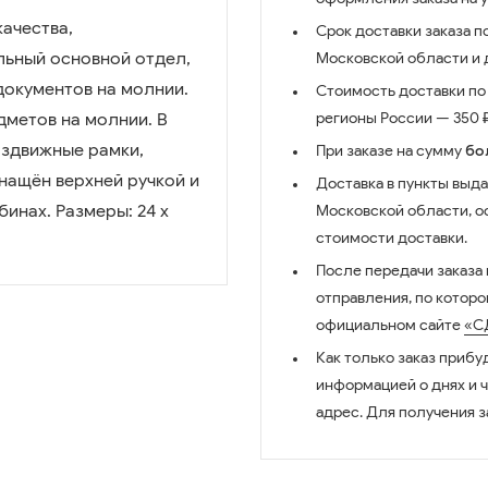
качества,
Срок доставки заказа п
льный основной отдел,
Московской области и д
документов на молнии.
Стоимость доставки по 
дметов на молнии. В
регионы России — 350 ₽
аздвижные рамки,
При заказе на сумму
бо
нащён верхней ручкой и
Доставка в пункты выда
инах. Размеры: 24 х
Московской области, о
стоимости доставки.
После передачи заказа
отправления, по котор
официальном сайте
«С
Как только заказ прибу
информацией о днях и 
адрес. Для получения з