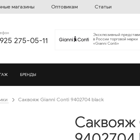
чные магазины
Оптовикам
Статьи
лефон
Эксклюзивный представи
 925 275-05-11
в России торговой марки
«Gianni Conti»
ГАЖ
БРЕНДЫ
мки
Саквояж Gianni Conti 9402704 black
Саквояж 
9402704 