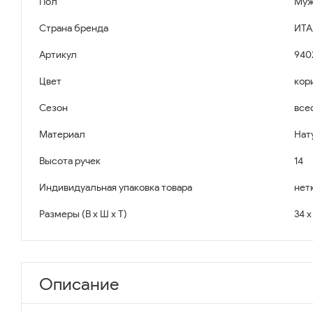
Пол
Муж
Страна бренда
ИТА
Артикул
940
Цвет
кор
Сезон
все
Материал
Нат
Высота ручек
14
Индивидуальная упаковка товара
нет
Размеры (В x Ш x Т)
34 x
Описание