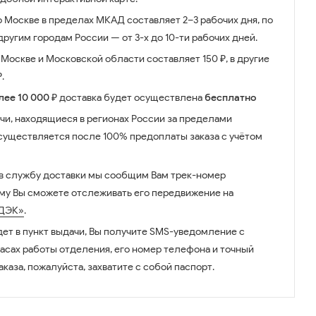
о Москве в пределах МКАД составляет 2–3 рабочих дня, по
ругим городам России — от 3-х до 10-ти рабочих дней.
Москве и Московской области составляет 150 ₽, в другие
.
лее 10 000 ₽
доставка будет осуществлена
бесплатно
чи, находящиеся в регионах России за пределами
существляется после 100% предоплаты заказа с учётом
 в службу доставки мы сообщим Вам трек-номер
ому Вы сможете отслеживать его передвижение на
ДЭК»
.
дет в пункт выдачи, Вы получите SMS-уведомление с
часах работы отделения, его номер телефона и точный
аказа, пожалуйста, захватите с собой паспорт.