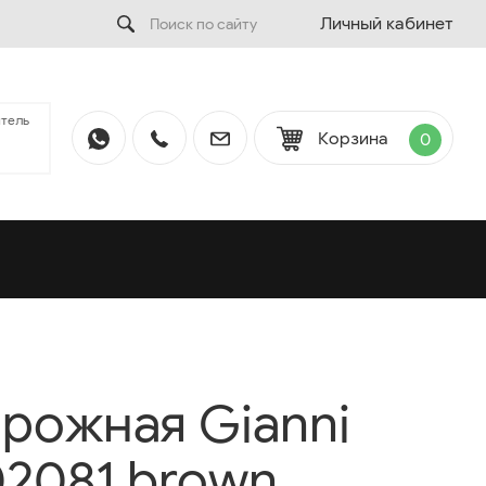
Личный кабинет
тель
Корзина
0
рожная Gianni
02081 brown