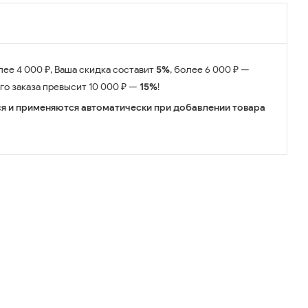
лее 4 000 ₽, Ваша скидка составит
5%
, более 6 000 ₽ —
его заказа превысит 10 000 ₽ —
15%
!
я и применяются автоматически при добавлении товара