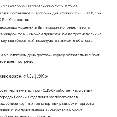
ся нашей собственной курьерской службой.
авки составляют 1–3 рабочих дня, стоимость — 300 ₽, при
00 ₽ — бесплатно.
несколько моделей, и Вы не можете определиться с
 «в живую», то мы сможем привезти Вам до трёх изделий на
 крупногабаритных), пожалуйста, напишите об этом в
им менеджером день доставки курьер обязательно с Вами
ес и время встречи.
 заказов «СДЭК»
ов интернет-магазинов «СДЭК» работает как в самых
 городах России. Отделения располагаются в
ах, вблизи крупных транспортных развязок и торговых
айший к Вам пункт выдачи Вы сможете в момент
удобной интерактивной карте.