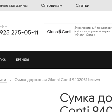
чные магазины
Оптовикам
Статьи
лефон
Эксклюзивный представи
 925 275-05-11
в России торговой марки
«Gianni Conti»
ГАЖ
БРЕНДЫ
мки
Сумка дорожная Gianni Conti 9402081 brown
Сумка до
Conti 94