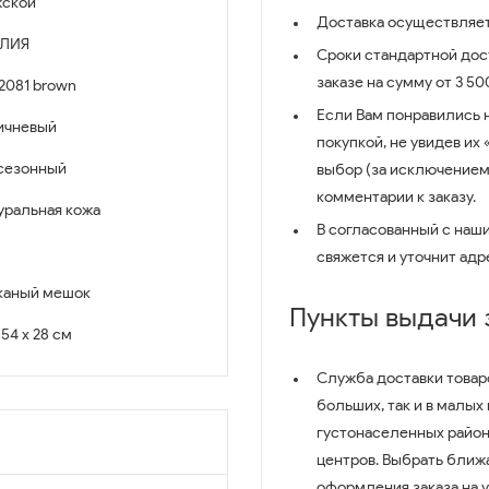
ской
Доставка осуществляет
ЛИЯ
Сроки стандартной дост
заказе на сумму от 3 5
2081 brown
Если Вам понравились 
ичневый
покупкой, не увидев их
сезонный
выбор (за исключением
комментарии к заказу.
уральная кожа
В согласованный с наш
свяжется и уточнит адр
каный мешок
Пункты выдачи
 54 x 28 см
Служба доставки товар
больших, так и в малых
густонаселенных район
центров. Выбрать ближ
оформления заказа на 