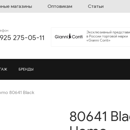
чные магазины
Оптовикам
Статьи
лефон
Эксклюзивный представи
 925 275-05-11
в России торговой марки
«Gianni Conti»
ГАЖ
БРЕНДЫ
omo 80641 Black
80641 Bl