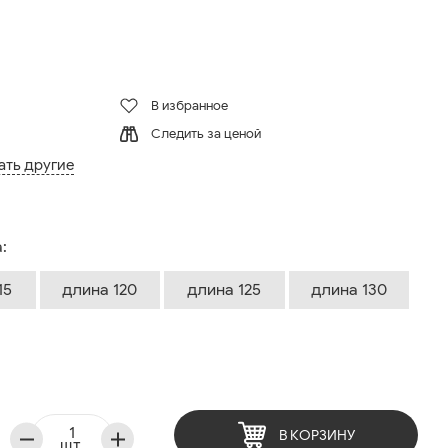
В избранное
Следить за ценой
ать другие
:
15
длина 120
длина 125
длина 130
В КОРЗИНУ
шт.