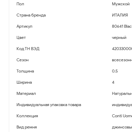
Пол
Мужской
Страна бренда
ИТАЛИЯ
Артикул
80641 Blac
Цвет
черный
Код ТН ВЭД
42033000
Сезон
всесезон
Толщина
0.5
Ширина
4
Материал
Натуральн
Индивидуальная упаковка товара
индивидуа
Коллекция
Conti Uom
Вид ремня
джинсовы