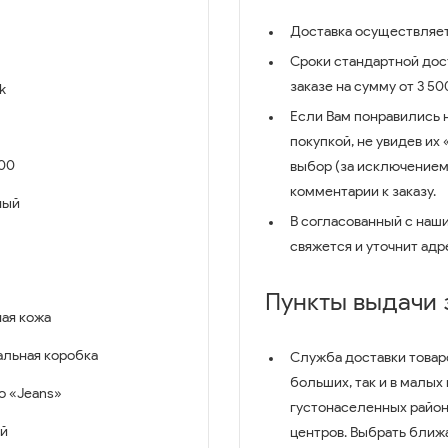
Доставка осуществляет
Сроки стандартной дост
заказе на сумму от 3 5
k
Если Вам понравились 
покупкой, не увидев их
00
выбор (за исключением
комментарии к заказу.
ный
В согласованный с наш
свяжется и уточнит адр
Пункты выдачи
ая кожа
льная коробка
Служба доставки товар
больших, так и в малых
o «Jeans»
густонаселенных район
й
центров. Выбрать ближ