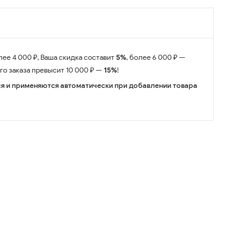
лее 4 000 ₽, Ваша скидка составит
5%
, более 6 000 ₽ —
его заказа превысит 10 000 ₽ —
15%
!
я и применяются автоматически при добавлении товара