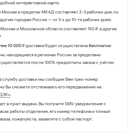
удобной интерактивной карте.
о Москве в пределах МКАД составляет 2–3 рабочих дня, по
ругим городам России — от 3-х до 10-ти рабочих дней.
Москве и Московской области составляет 150 ₽, в другие
.
лее 10 000 ₽
доставка будет осуществлена
бесплатно
чи, находящиеся в регионах России за пределами
существляется после 100% предоплаты заказа с учётом
 в службу доставки мы сообщим Вам трек-номер
ому Вы сможете отслеживать его передвижение на
ДЭК»
.
дет в пункт выдачи, Вы получите SMS-уведомление с
часах работы отделения, его номер телефона и точный
аказа, пожалуйста, захватите с собой паспорт.