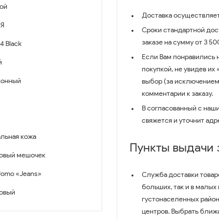
ой
Доставка осуществляет
Я
Сроки стандартной дост
заказе на сумму от 3 5
4 Black
Если Вам понравились 
й
покупкой, не увидев их
зонный
выбор (за исключением
комментарии к заказу.
В согласованный с наш
свяжется и уточнит адр
льная кожа
Пункты выдачи
овый мешочек
Uomo «Jeans»
Служба доставки товар
больших, так и в малых
овый
густонаселенных район
центров. Выбрать ближ