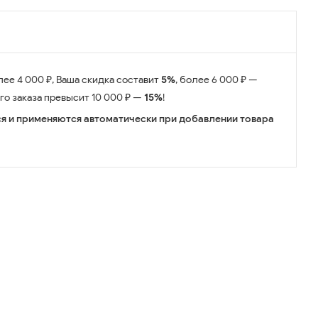
лее 4 000 ₽, Ваша скидка составит
5%
, более 6 000 ₽ —
его заказа превысит 10 000 ₽ —
15%
!
я и применяются автоматически при добавлении товара