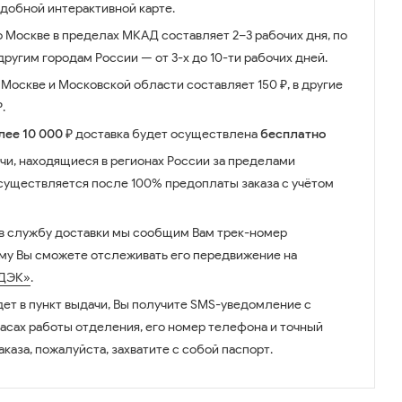
удобной интерактивной карте.
о Москве в пределах МКАД составляет 2–3 рабочих дня, по
ругим городам России — от 3-х до 10-ти рабочих дней.
Москве и Московской области составляет 150 ₽, в другие
.
лее 10 000 ₽
доставка будет осуществлена
бесплатно
чи, находящиеся в регионах России за пределами
существляется после 100% предоплаты заказа с учётом
 в службу доставки мы сообщим Вам трек-номер
ому Вы сможете отслеживать его передвижение на
ДЭК»
.
дет в пункт выдачи, Вы получите SMS-уведомление с
часах работы отделения, его номер телефона и точный
аказа, пожалуйста, захватите с собой паспорт.