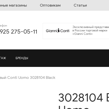
чные магазины
Оптовикам
Статьи
лефон
Эксклюзивный представи
 925 275-05-11
в России торговой марки
«Gianni Conti»
ГАЖ
БРЕНДЫ
ый Conti Uomo 3028104 Black
3028104 