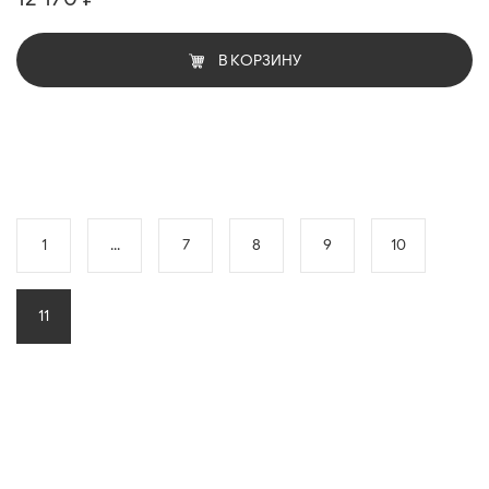
В КОРЗИНУ
1
...
7
8
9
10
11