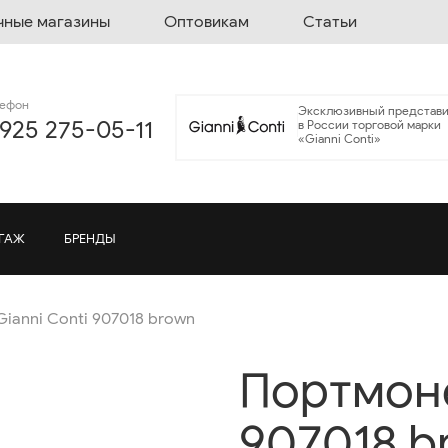
чные магазины
Оптовикам
Статьи
лефон
Эксклюзивный представи
 925 275-05-11
в России торговой марки
«Gianni Conti»
ГАЖ
БРЕНДЫ
ianni Conti 907018 brown
Портмоне
907018 b