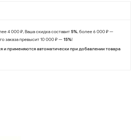
лее 4 000 ₽, Ваша скидка составит
5%
, более 6 000 ₽ —
его заказа превысит 10 000 ₽ —
15%
!
я и применяются автоматически при добавлении товара