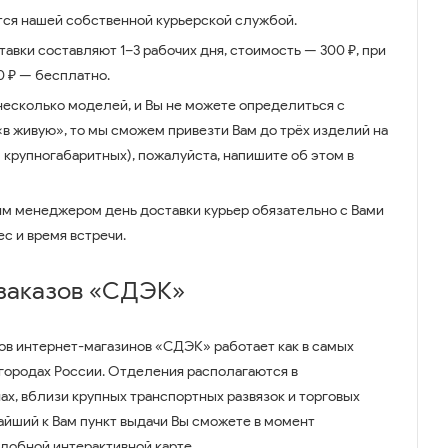
ся нашей собственной курьерской службой.
авки составляют 1–3 рабочих дня, стоимость — 300 ₽, при
00 ₽ — бесплатно.
несколько моделей, и Вы не можете определиться с
 «в живую», то мы сможем привезти Вам до трёх изделий на
 крупногабаритных), пожалуйста, напишите об этом в
им менеджером день доставки курьер обязательно с Вами
ес и время встречи.
 заказов «СДЭК»
ов интернет-магазинов «СДЭК» работает как в самых
 городах России. Отделения располагаются в
ах, вблизи крупных транспортных развязок и торговых
айший к Вам пункт выдачи Вы сможете в момент
удобной интерактивной карте.