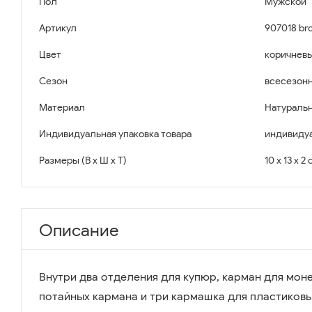
Пол
Мужской
Артикул
907018 br
Цвет
коричнев
Сезон
всесезон
Материал
Натуральн
Индивидуальная упаковка товара
индивидуа
Размеры (В x Ш x Т)
10 x 13 x 2
Описание
Внутри два отделения для купюр, карман для моне
потайных кармана и три кармашка для пластиковы