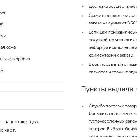
Доставка осуществляет
own
Сроки стандартной дост
заказе на сумму от 3 5
ый
Если Вам понравились 
ный
покупкой, не увидев их
ая кожа
выбор (за исключением
комментарии к заказу.
льная коробка
В согласованный с наш
 см
свяжется и уточнит адр
Пункты выдачи
Служба доставки товар
больших, так и в малых
т на кнопке, два
густонаселенных район
центров. Выбрать ближ
х карт.
оформления заказа на 