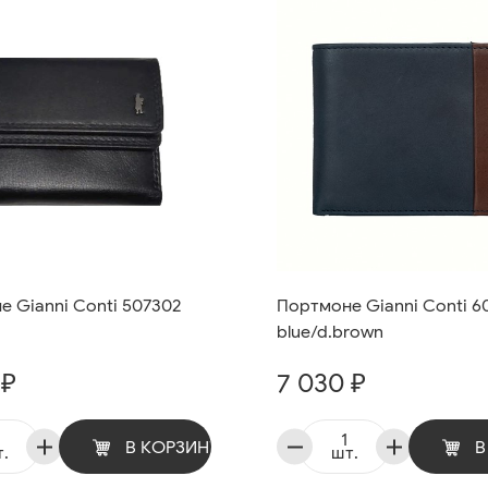
 Gianni Conti 507302
Портмоне Gianni Conti 6
blue/d.brown
 ₽
7 030 ₽
В КОРЗИНУ
В
.
шт.