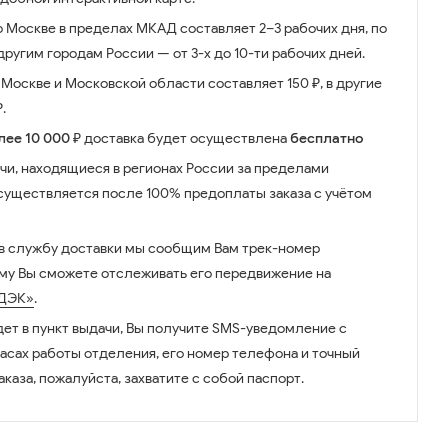
о Москве в пределах МКАД составляет 2–3 рабочих дня, по
ругим городам России — от 3-х до 10-ти рабочих дней.
Москве и Московской области составляет 150 ₽, в другие
.
лее 10 000 ₽
доставка будет осуществлена
бесплатно
чи, находящиеся в регионах России за пределами
существляется после 100% предоплаты заказа с учётом
 в службу доставки мы сообщим Вам трек-номер
ому Вы сможете отслеживать его передвижение на
ДЭК»
.
дет в пункт выдачи, Вы получите SMS-уведомление с
часах работы отделения, его номер телефона и точный
аказа, пожалуйста, захватите с собой паспорт.