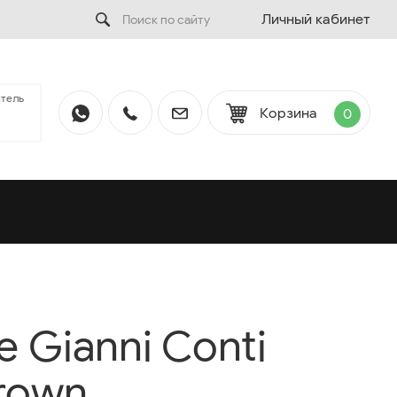
Личный кабинет
тель
Корзина
0
 Gianni Conti
rown