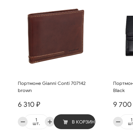
Портмоне Gianni Conti 707142
Портмоне
brown
Black
6 310 ₽
9 700
В КОРЗИНУ
шт.
шт