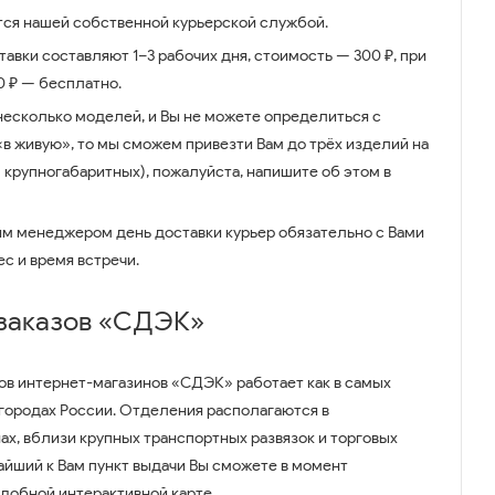
ся нашей собственной курьерской службой.
авки составляют 1–3 рабочих дня, стоимость — 300 ₽, при
00 ₽ — бесплатно.
несколько моделей, и Вы не можете определиться с
 «в живую», то мы сможем привезти Вам до трёх изделий на
 крупногабаритных), пожалуйста, напишите об этом в
им менеджером день доставки курьер обязательно с Вами
ес и время встречи.
 заказов «СДЭК»
ов интернет-магазинов «СДЭК» работает как в самых
 городах России. Отделения располагаются в
ах, вблизи крупных транспортных развязок и торговых
айший к Вам пункт выдачи Вы сможете в момент
удобной интерактивной карте.