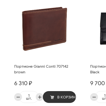
Портмоне Gianni Conti 707142
Портмоне
brown
Black
6 310 ₽
9 700
В КОРЗИНУ
шт.
шт