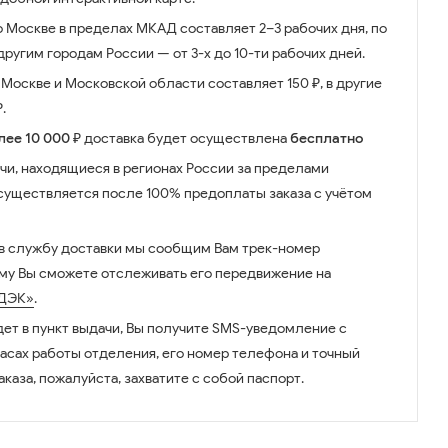
о Москве в пределах МКАД составляет 2–3 рабочих дня, по
ругим городам России — от 3-х до 10-ти рабочих дней.
Москве и Московской области составляет 150 ₽, в другие
.
лее 10 000 ₽
доставка будет осуществлена
бесплатно
чи, находящиеся в регионах России за пределами
существляется после 100% предоплаты заказа с учётом
 в службу доставки мы сообщим Вам трек-номер
ому Вы сможете отслеживать его передвижение на
ДЭК»
.
дет в пункт выдачи, Вы получите SMS-уведомление с
часах работы отделения, его номер телефона и точный
аказа, пожалуйста, захватите с собой паспорт.