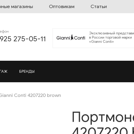
чные магазины
Оптовикам
Статьи
лефон
Эксклюзивный представи
 925 275-05-11
в России торговой марки
«Gianni Conti»
ГАЖ
БРЕНДЫ
ianni Conti 4207220 brown
Портмоне
4207220