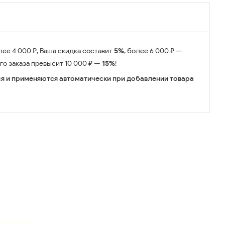
лее 4 000 ₽, Ваша скидка составит
5%
, более 6 000 ₽ —
его заказа превысит 10 000 ₽ —
15%
!
я и применяются автоматически при добавлении товара