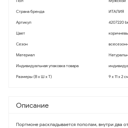
Пол
Мужской
Страна бренда
ИТАЛИЯ
Артикул
4207220 b
Цвет
коричнев
Сезон
всесезон
Материал
Натуральн
Индивидуальная упаковка товара
индивидуа
Размеры (В x Ш x Т)
9 x 11 x 2 с
Описание
Портмоне раскладывается пополам, внутри два о