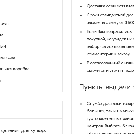
Доставка осуществляет
Сроки стандартной дост
заказе на сумму от 3 5
rown
Если Вам понравились 
ый
покупкой, не увидев их
ный
выбор (за исключением
комментарии к заказу.
ая кожа
В согласованный с наш
льная коробка
свяжется и уточнит адр
м
Пункты выдачи
Служба доставки товар
больших, так и в малых
густонаселенных район
центров. Выбрать ближ
тделения для купюр,
оформления заказа на 