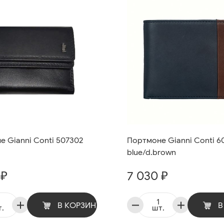
 Gianni Conti 507302
Портмоне Gianni Conti 6
blue/d.brown
 ₽
7 030 ₽
В КОРЗИНУ
В
.
шт.