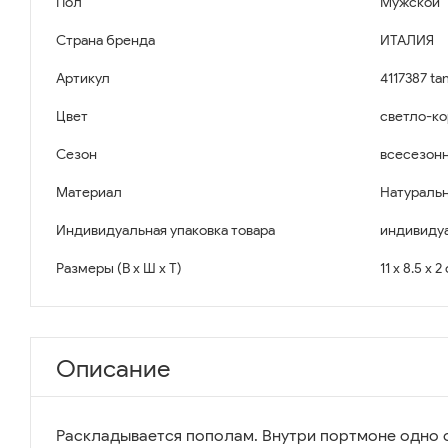
Пол
Мужской
Страна бренда
ИТАЛИЯ
Артикул
4117387 ta
Цвет
светло-к
Сезон
всесезон
Материал
Натуральн
Индивидуальная упаковка товара
индивидуа
Размеры (В x Ш x Т)
11 x 8.5 x 2
Описание
Раскладывается пополам. Внутри портмоне одно 