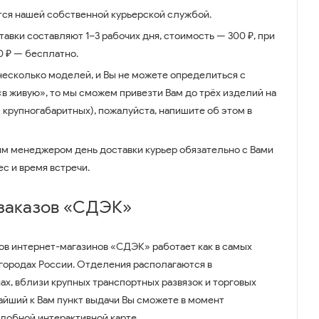
ся нашей собственной курьерской службой.
авки составляют 1–3 рабочих дня, стоимость — 300 ₽, при
00 ₽ — бесплатно.
несколько моделей, и Вы не можете определиться с
 «в живую», то мы сможем привезти Вам до трёх изделий на
 крупногабаритных), пожалуйста, напишите об этом в
им менеджером день доставки курьер обязательно с Вами
ес и время встречи.
 заказов «СДЭК»
ов интернет-магазинов «СДЭК» работает как в самых
 городах России. Отделения располагаются в
ах, вблизи крупных транспортных развязок и торговых
айший к Вам пункт выдачи Вы сможете в момент
удобной интерактивной карте.