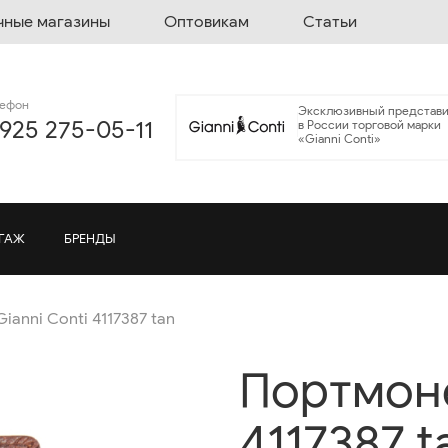
чные магазины
Оптовикам
Статьи
лефон
Эксклюзивный представи
 925 275-05-11
в России торговой марки
«Gianni Conti»
ГАЖ
БРЕНДЫ
ianni Conti 4117387 tan
Портмоне
4117387 t