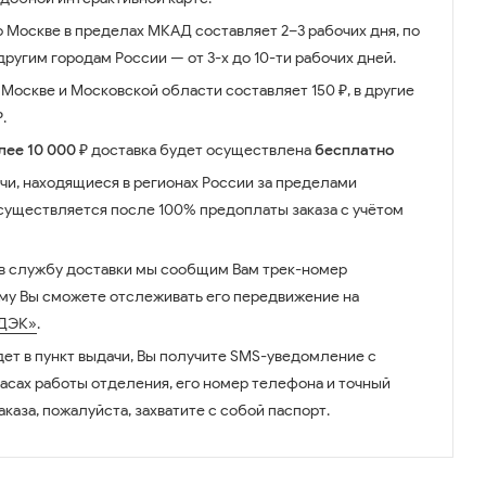
о Москве в пределах МКАД составляет 2–3 рабочих дня, по
ругим городам России — от 3-х до 10-ти рабочих дней.
Москве и Московской области составляет 150 ₽, в другие
.
лее 10 000 ₽
доставка будет осуществлена
бесплатно
чи, находящиеся в регионах России за пределами
существляется после 100% предоплаты заказа с учётом
 в службу доставки мы сообщим Вам трек-номер
ому Вы сможете отслеживать его передвижение на
ДЭК»
.
дет в пункт выдачи, Вы получите SMS-уведомление с
часах работы отделения, его номер телефона и точный
аказа, пожалуйста, захватите с собой паспорт.