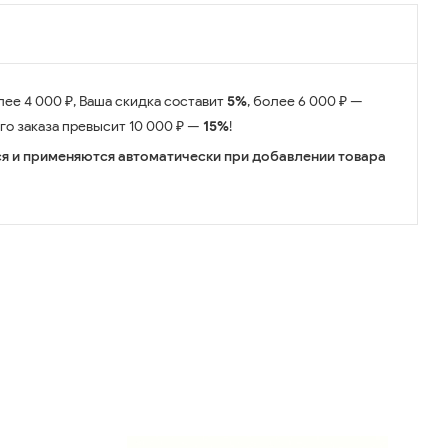
лее 4 000 ₽, Ваша скидка составит
5%
, более 6 000 ₽ —
его заказа превысит 10 000 ₽ —
15%
!
я и применяются автоматически при добавлении товара