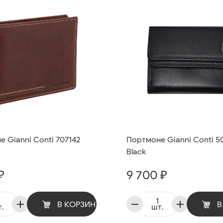
 Gianni Conti 707142
Портмоне Gianni Conti 5
Black
₽
9 700 ₽
В КОРЗИНУ
В
.
шт.