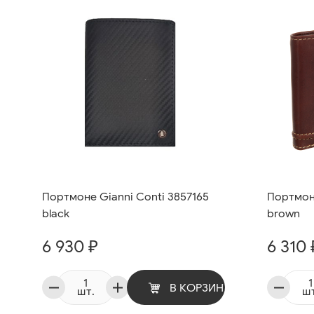
Портмоне Gianni Conti 3857165
Портмоне
black
brown
6 930 ₽
6 310 
В КОРЗИНУ
шт.
шт