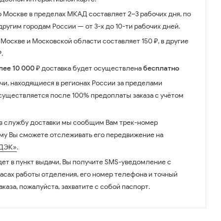
о Москве в пределах МКАД составляет 2–3 рабочих дня, по
ругим городам России — от 3-х до 10-ти рабочих дней.
Москве и Московской области составляет 150 ₽, в другие
.
лее 10 000 ₽
доставка будет осуществлена
бесплатно
чи, находящиеся в регионах России за пределами
существляется после 100% предоплаты заказа с учётом
 в службу доставки мы сообщим Вам трек-номер
ому Вы сможете отслеживать его передвижение на
ДЭК»
.
дет в пункт выдачи, Вы получите SMS-уведомление с
часах работы отделения, его номер телефона и точный
аказа, пожалуйста, захватите с собой паспорт.