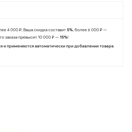
лее 4 000 ₽, Ваша скидка составит
5%
, более 6 000 ₽ —
его заказа превысит 10 000 ₽ —
15%
!
я и применяются автоматически при добавлении товара