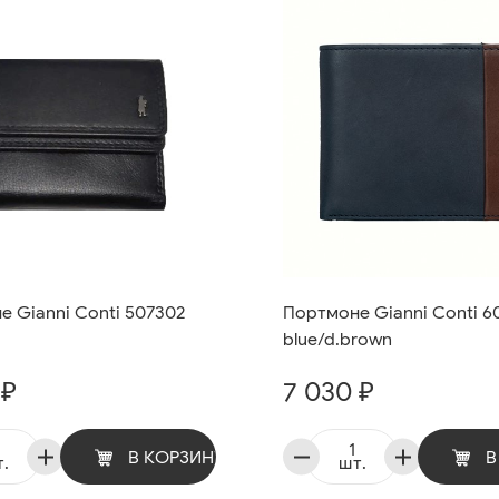
 Gianni Conti 507302
Портмоне Gianni Conti 6
blue/d.brown
 ₽
7 030 ₽
В КОРЗИНУ
В
.
шт.