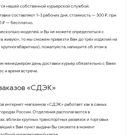
ся нашей собственной курьерской службой.
авки составляют 1–3 рабочих дня, стоимость — 300 ₽, при
00 ₽ — бесплатно.
несколько моделей, и Вы не можете определиться с
 «в живую», то мы сможем привезти Вам до трёх изделий на
 крупногабаритных), пожалуйста, напишите об этом в
им менеджером день доставки курьер обязательно с Вами
ес и время встречи.
 заказов «СДЭК»
ов интернет-магазинов «СДЭК» работает как в самых
 городах России. Отделения располагаются в
ах, вблизи крупных транспортных развязок и торговых
айший к Вам пункт выдачи Вы сможете в момент
удобной интерактивной карте.