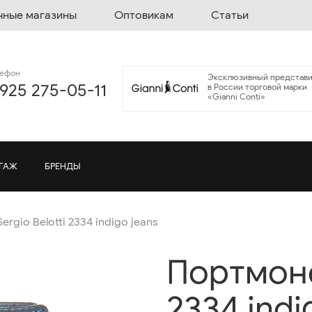
чные магазины
Оптовикам
Статьи
лефон
Эксклюзивный представи
 925 275-05-11
в России торговой марки
«Gianni Conti»
ГАЖ
БРЕНДЫ
rgio Belotti 2334 indigo jeans
Портмоне 
2334 indi