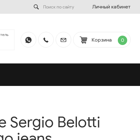
Личный кабинет
тель
Корзина
0
Sergio Belotti
go jeans