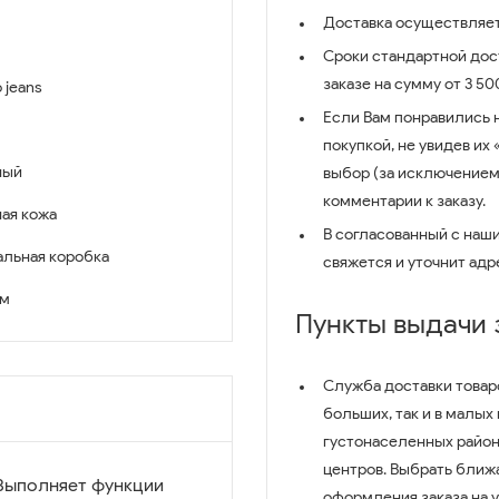
Доставка осуществляет
Сроки стандартной дост
заказе на сумму от 3 5
o jeans
Если Вам понравились 
покупкой, не увидев их
ный
выбор (за исключением
комментарии к заказу.
ая кожа
В согласованный с наш
льная коробка
свяжется и уточнит адр
см
Пункты выдачи
Служба доставки товар
больших, так и в малых
густонаселенных район
центров. Выбрать ближ
Выполняет функции
оформления заказа на 