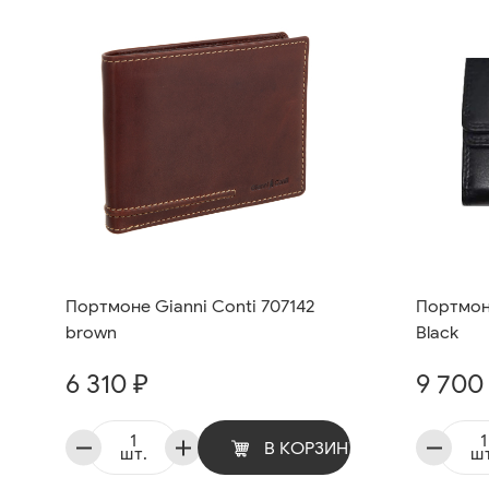
Портмоне Gianni Conti 707142
Портмоне
brown
Black
6 310 ₽
9 700
В КОРЗИНУ
шт.
шт