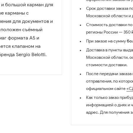
а и большой карман для
Срок доставки заказа п
ые карманы с
Московской области и д
ения для документов и
Стоимость доставки по 
асположен съёмный
регионы России — 350 ₽
маг формата А5 и
При заказе на сумму
бо
ается клапаном на
Доставка в пункты выда
енда Sergio Belotti.
Московской области, о
стоимости доставки.
После передачи заказа
отправления, по котор
официальном сайте
«С
Как только заказ прибу
информацией о днях и 
адрес. Для получения з