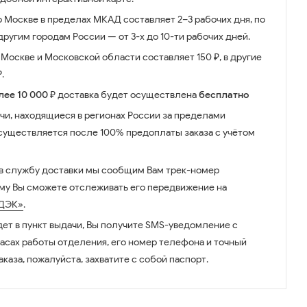
о Москве в пределах МКАД составляет 2–3 рабочих дня, по
ругим городам России — от 3-х до 10-ти рабочих дней.
Москве и Московской области составляет 150 ₽, в другие
.
лее 10 000 ₽
доставка будет осуществлена
бесплатно
чи, находящиеся в регионах России за пределами
существляется после 100% предоплаты заказа с учётом
 в службу доставки мы сообщим Вам трек-номер
ому Вы сможете отслеживать его передвижение на
ДЭК»
.
дет в пункт выдачи, Вы получите SMS-уведомление с
часах работы отделения, его номер телефона и точный
аказа, пожалуйста, захватите с собой паспорт.