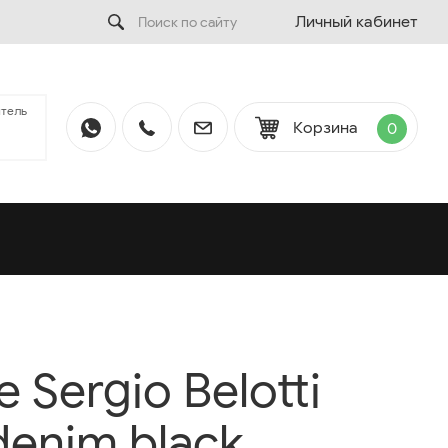
Личный кабинет
тель
Корзина
0
Sergio Belotti
denim black