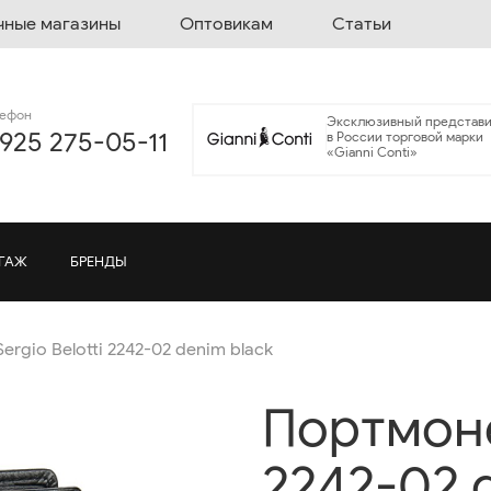
чные магазины
Оптовикам
Статьи
лефон
Эксклюзивный представи
 925 275-05-11
в России торговой марки
«Gianni Conti»
ГАЖ
БРЕНДЫ
rgio Belotti 2242-02 denim black
Портмоне 
2242-02 