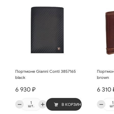
Портмоне Gianni Conti 3857165
Портмоне
black
brown
6 930 ₽
6 310 
В КОРЗИНУ
шт.
шт