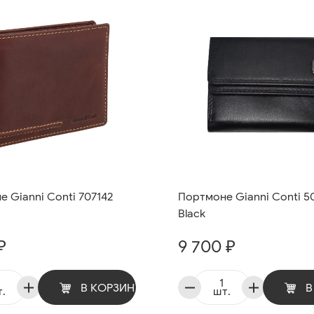
 Gianni Conti 707142
Портмоне Gianni Conti 5
Black
₽
9 700 ₽
В КОРЗИНУ
В
.
шт.