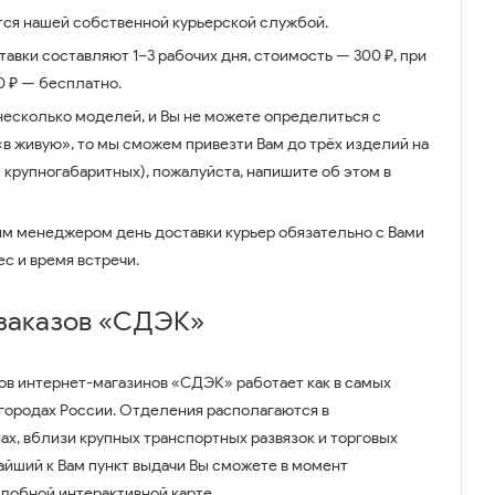
ся нашей собственной курьерской службой.
авки составляют 1–3 рабочих дня, стоимость — 300 ₽, при
00 ₽ — бесплатно.
несколько моделей, и Вы не можете определиться с
 «в живую», то мы сможем привезти Вам до трёх изделий на
 крупногабаритных), пожалуйста, напишите об этом в
им менеджером день доставки курьер обязательно с Вами
ес и время встречи.
 заказов «СДЭК»
ов интернет-магазинов «СДЭК» работает как в самых
 городах России. Отделения располагаются в
ах, вблизи крупных транспортных развязок и торговых
айший к Вам пункт выдачи Вы сможете в момент
удобной интерактивной карте.