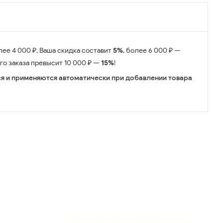
лее 4 000 ₽, Ваша скидка составит
5%
, более 6 000 ₽ —
его заказа превысит 10 000 ₽ —
15%
!
я и применяются автоматически при добавлении товара