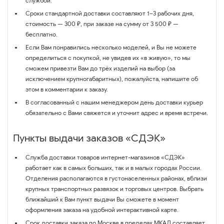
службой.
Сроки стандартной доставки составляют 1–3 рабочих дня,
стоимость — 300 ₽, при заказе на сумму от 3 500 ₽ —
бесплатно.
Если Вам понравились несколько моделей, и Вы не можете
определиться с покупкой, не увидев их «в живую», то мы
сможем привезти Вам до трёх изделий на выбор (за
исключением крупногабаритных), пожалуйста, напишите об
этом в комментарии к заказу.
В согласованный с нашим менеджером день доставки курьер
обязательно с Вами свяжется и уточнит адрес и время встречи.
Пункты выдачи заказов «СДЭК»
Служба доставки товаров интернет-магазинов «СДЭК»
работает как в самых больших, так и в малых городах России.
Отделения располагаются в густонаселенных районах, вблизи
крупных транспортных развязок и торговых центров. Выбрать
ближайший к Вам пункт выдачи Вы сможете в момент
оформления заказа на удобной интерактивной карте.
Срок доставки заказа по Москве в пределах МКАД составляет