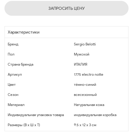
ЗАПРОСИТЬ ЦЕНУ
Характеристики
Бренд
Sergio Belotti
Пол
Мужской
Страна бренда
ИТАЛИЯ
Артикул
1775 electro notte
Цвет
тёмно-синий
Сезон
всесезонный
Материал
Натуральная кожа
Индивидуальная упаковка товара
индивидуальная коробка
Размеры (В x Ш x Т)
9.5 x 12 x 3 см