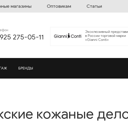
чные магазины
Оптовикам
Статьи
лефон
Эксклюзивный представи
 925 275-05-11
в России торговой марки
«Gianni Conti»
ГАЖ
БРЕНДЫ
ские кожаные дел