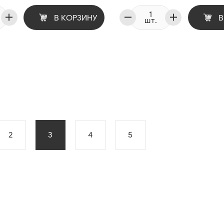
В КОРЗИНУ
В
шт.
2
3
4
5