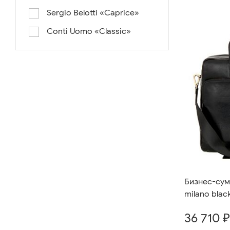
Sergio Belotti «Caprice»
Conti Uomo «Classic»
Бизнес-сумк
milano blac
36 710 ₽