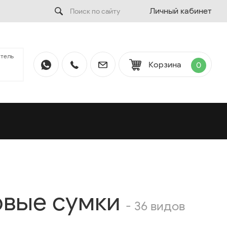
Личный кабинет
тель
Корзина
0
овые сумки
- 36 видов