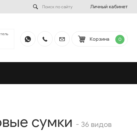
Личный кабинет
тель
Корзина
0
овые сумки
- 36 видов