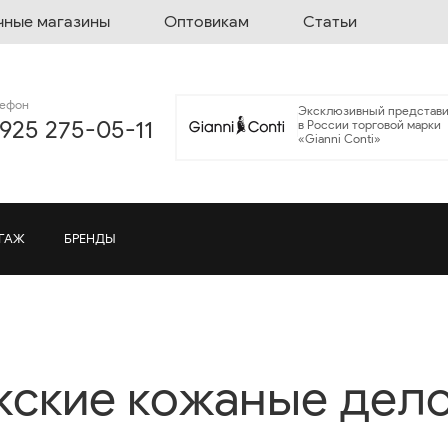
чные магазины
Оптовикам
Статьи
лефон
Эксклюзивный представи
 925 275-05-11
в России торговой марки
«Gianni Conti»
ГАЖ
БРЕНДЫ
ские кожаные дел