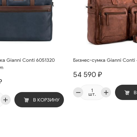
а Gianni Conti 6051320
Бизнес-сумка Gianni Conti 
wn
54 590 ₽
₽
В
шт.
В КОРЗИНУ