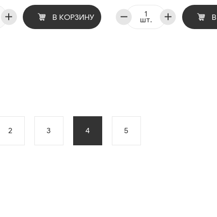
В КОРЗИНУ
В
шт.
2
3
4
5