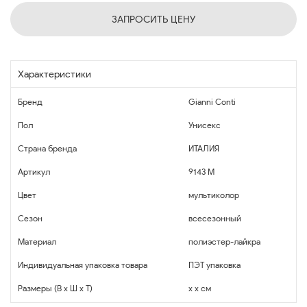
ЗАПРОСИТЬ ЦЕНУ
Характеристики
Бренд
Gianni Conti
Пол
Унисекс
Страна бренда
ИТАЛИЯ
Артикул
9143 M
Цвет
мультиколор
Сезон
всесезонный
Материал
полиэстер-лайкра
Индивидуальная упаковка товара
ПЭТ упаковка
Размеры (В x Ш x Т)
x x см