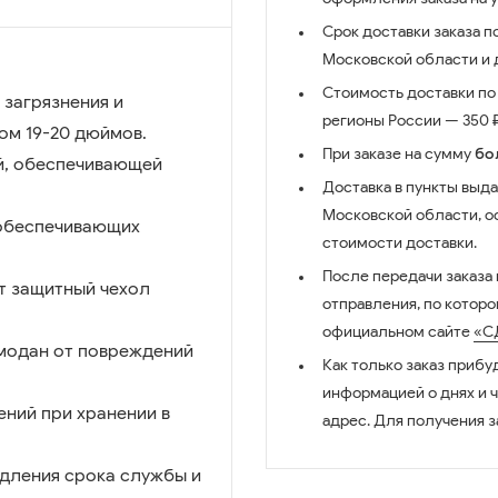
Срок доставки заказа п
Московской области и д
Стоимость доставки по 
 загрязнения и
регионы России — 350 ₽
ом 19-20 дюймов.
При заказе на сумму
бо
й, обеспечивающей
Доставка в пункты выда
Московской области, о
 обеспечивающих
стоимости доставки.
После передачи заказа
т защитный чехол
отправления, по котор
официальном сайте
«С
модан от повреждений
Как только заказ прибу
информацией о днях и 
ений при хранении в
адрес. Для получения з
одления срока службы и