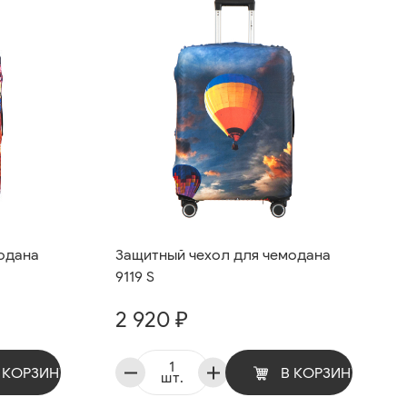
одана
Защитный чехол для чемодана
9119 S
2 920 ₽
 КОРЗИНУ
В КОРЗИНУ
шт.