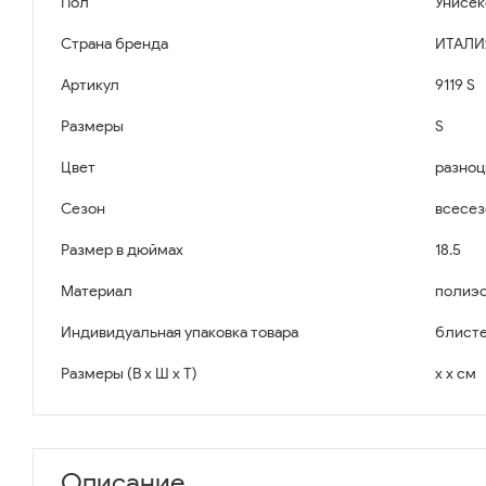
Пол
Унисек
Страна бренда
ИТАЛИ
Артикул
9119 S
Размеры
S
Цвет
разноц
Сезон
всесе
Размер в дюймах
18.5
Материал
полиэс
Индивидуальная упаковка товара
блисте
Размеры (В x Ш x Т)
x x см
Описание