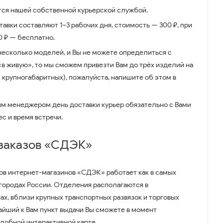
ся нашей собственной курьерской службой.
авки составляют 1–3 рабочих дня, стоимость — 300 ₽, при
00 ₽ — бесплатно.
несколько моделей, и Вы не можете определиться с
 «в живую», то мы сможем привезти Вам до трёх изделий на
 крупногабаритных), пожалуйста, напишите об этом в
им менеджером день доставки курьер обязательно с Вами
ес и время встречи.
 заказов «СДЭК»
ов интернет-магазинов «СДЭК» работает как в самых
 городах России. Отделения располагаются в
ах, вблизи крупных транспортных развязок и торговых
айший к Вам пункт выдачи Вы сможете в момент
удобной интерактивной карте.