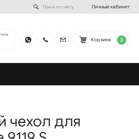
Личный кабинет
тель
Корзина
0
 чехол для
 9119 S