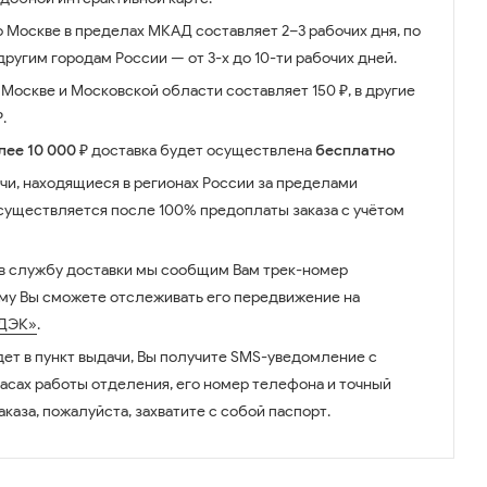
о Москве в пределах МКАД составляет 2–3 рабочих дня, по
ругим городам России — от 3-х до 10-ти рабочих дней.
Москве и Московской области составляет 150 ₽, в другие
.
лее 10 000 ₽
доставка будет осуществлена
бесплатно
чи, находящиеся в регионах России за пределами
существляется после 100% предоплаты заказа с учётом
 в службу доставки мы сообщим Вам трек-номер
ому Вы сможете отслеживать его передвижение на
ДЭК»
.
дет в пункт выдачи, Вы получите SMS-уведомление с
часах работы отделения, его номер телефона и точный
аказа, пожалуйста, захватите с собой паспорт.