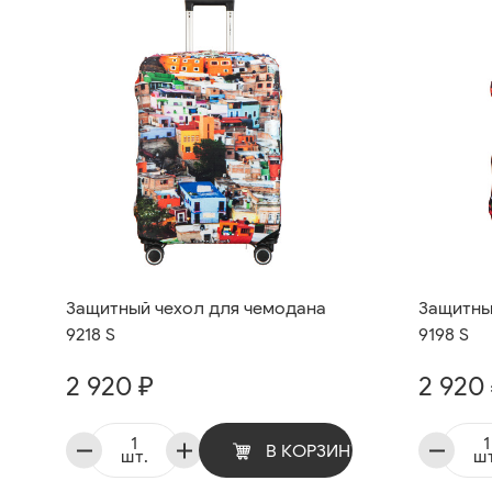
Защитный чехол для чемодана
Защитны
9218 S
9198 S
2 920 ₽
2 920
В КОРЗИНУ
шт.
шт