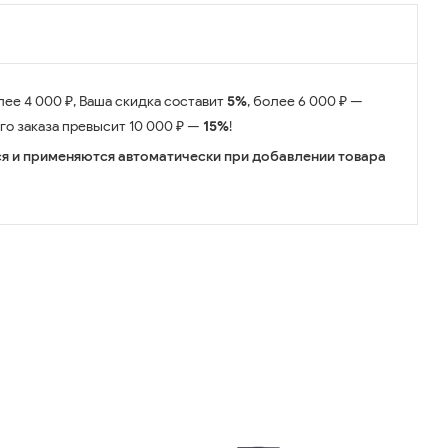
лее 4 000 ₽, Ваша скидка составит
5%
, более 6 000 ₽ —
его заказа превысит 10 000 ₽ —
15%
!
я и применяются автоматически при добавлении товара