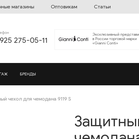
чные магазины
Оптовикам
Статьи
лефон
Эксклюзивный представи
 925 275-05-11
в России торговой марки
«Gianni Conti»
ГАЖ
БРЕНДЫ
ый чехол для чемодана 9119 S
Защитный
чемодана