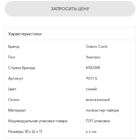
ЗАПРОСИТЬ ЦЕНУ
Характеристики
Бренд
Gianni Conti
Пол
Унисекс
Страна бренда
ИТАЛИЯ
Артикул
9071 S
Цвет
синий
Сезон
всесезонный
Материал
полиэстер-лайкра
Индивидуальная упаковка товара
ПЭТ упаковка
Размеры (В x Ш x Т)
x x см