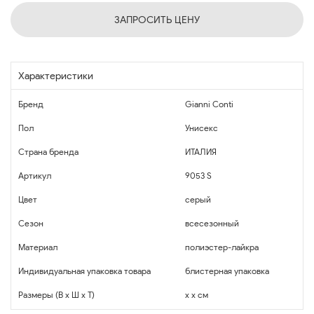
ЗАПРОСИТЬ ЦЕНУ
Характеристики
Бренд
Gianni Conti
Пол
Унисекс
Страна бренда
ИТАЛИЯ
Артикул
9053 S
Цвет
серый
Сезон
всесезонный
Материал
полиэстер-лайкра
Индивидуальная упаковка товара
блистерная упаковка
Размеры (В x Ш x Т)
x x см