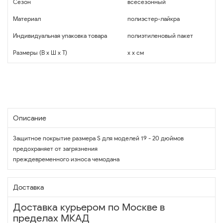
Сезон
всесезонный
Материал
полиэстер-лайкра
Индивидуальная упаковка товара
полиэтиленовый пакет
Размеры (В x Ш x Т)
x x см
Описание
Защитное покрытие размера S для моделей 19 - 20 дюймов
предохраняет от загрязнения
преждевременного износа чемодана
Доставка
Доставка курьером по Москве в
пределах МКАД