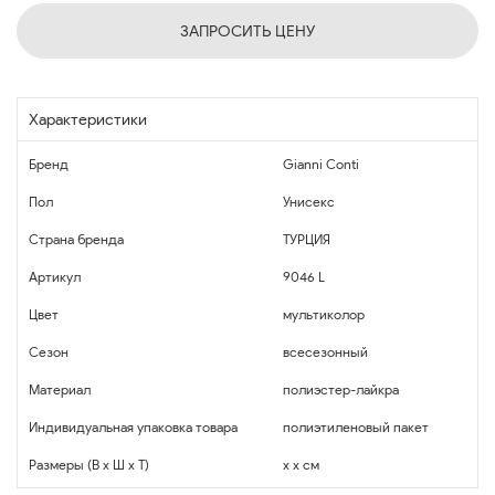
ЗАПРОСИТЬ ЦЕНУ
Характеристики
Бренд
Gianni Conti
Пол
Унисекс
Страна бренда
ТУРЦИЯ
Артикул
9046 L
Цвет
мультиколор
Сезон
всесезонный
Материал
полиэстер-лайкра
Индивидуальная упаковка товара
полиэтиленовый пакет
Размеры (В x Ш x Т)
x x см