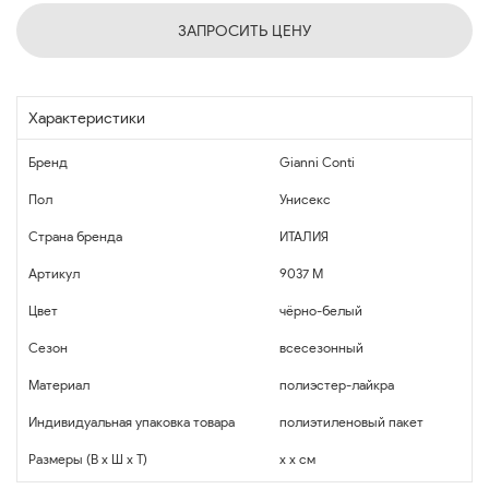
ЗАПРОСИТЬ ЦЕНУ
Характеристики
Бренд
Gianni Conti
Пол
Унисекс
Страна бренда
ИТАЛИЯ
Артикул
9037 M
Цвет
чёрно-белый
Сезон
всесезонный
Материал
полиэстер-лайкра
Индивидуальная упаковка товара
полиэтиленовый пакет
Размеры (В x Ш x Т)
x x см