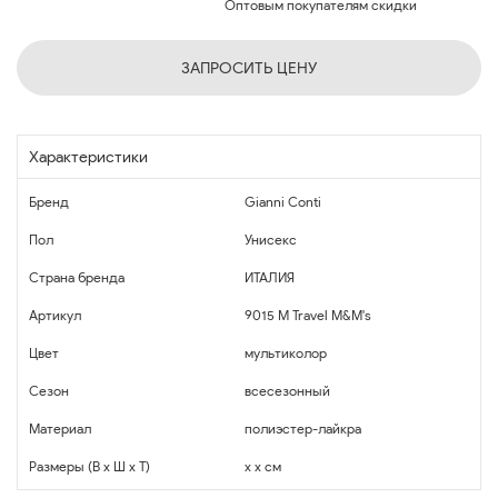
Оптовым покупателям скидки
ЗАПРОСИТЬ ЦЕНУ
Характеристики
Бренд
Gianni Conti
Пол
Унисекс
Страна бренда
ИТАЛИЯ
Артикул
9015 М Travel M&M's
Цвет
мультиколор
Сезон
всесезонный
Материал
полиэстер-лайкра
Размеры (В x Ш x Т)
x x см