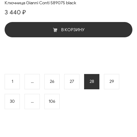
Ключница Gianni Conti 589075 black
3 440 ₽
В КОРЗИНУ
1
...
26
27
28
29
30
...
106