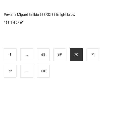
Ремень Miguel Bellido 385/32 8516 light brow
10 140 ₽
1
...
68
69
70
71
72
...
100