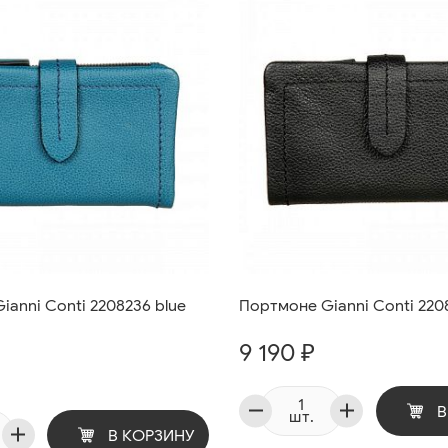
anni Conti 2208236 blue
Портмоне Gianni Conti 220
9 190 ₽
В
шт.
В КОРЗИНУ