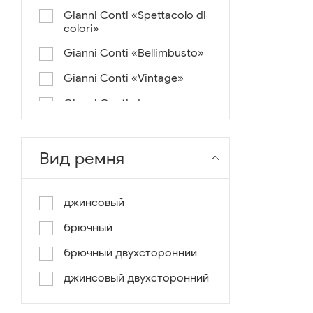
Gianni Conti «Spettacolo di
colori»
Gianni Conti «Bellimbusto»
Gianni Conti «Vintage»
Gianni Conti «Lusso e un
pochino di colore»
Gianni Conti «Antico»
Вид ремня
Miguel Bellido «Melbourne»
Miguel Bellido «Sport»
джинсовый
Miguel Bellido «Design»
брючный
Miguel Bellido «Praga»
брючный двухсторонний
Gianni Conti «Canva»
джинсовый двухсторонний
Gianni Conti «Modern»