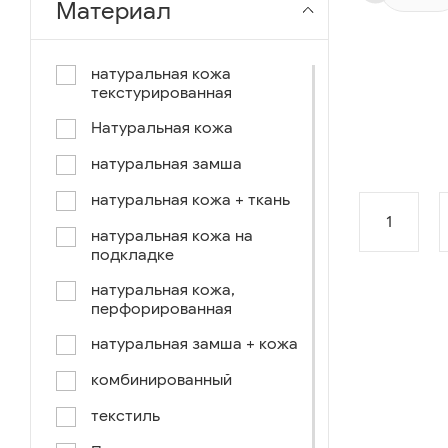
Материал
чёрный-коричневый
чёрный-синий
натуральная кожа
текстурированная
комбинированный
Натуральная кожа
коричнево-зеленый
натуральная замша
коричневый-синий
натуральная кожа + ткань
коричневый/светло-
коричневый
1
натуральная кожа на
подкладке
коричневый /ручное окраш.-
оранж, зеленый, голубой
натуральная кожа,
перфорированная
синий/черный
натуральная замша + кожа
коричневый /ручное окраш.-
оранж, зеленый, желтый
комбинированный
синий/белый
текстиль