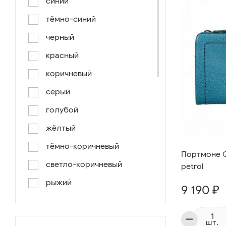
синий
тёмно-синий
черный
красный
коричневый
серый
голубой
жёлтый
тёмно-коричневый
Портмоне Gi
светло-коричневый
petrol
рыжий
9 190 ₽
серо-коричневый
светло-голубой
шт.