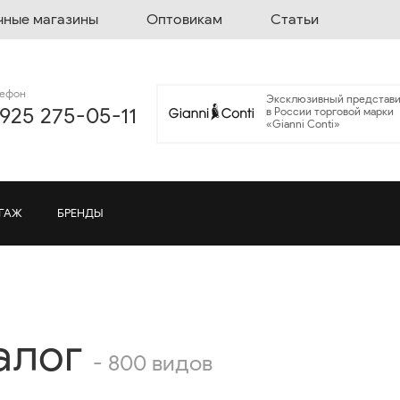
чные магазины
Оптовикам
Статьи
лефон
Эксклюзивный представи
 925 275-05-11
в России торговой марки
«Gianni Conti»
ГАЖ
БРЕНДЫ
алог
- 800 видов