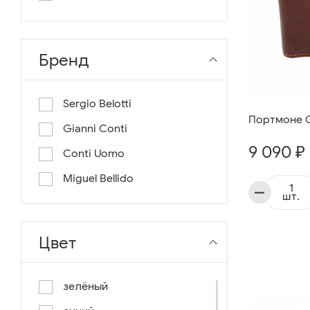
длина 130
длина 135
Бренд
Sergio Belotti
Портмоне G
Gianni Conti
9 090 ₽
Conti Uomo
Miguel Bellido
шт.
Цвет
зелёный