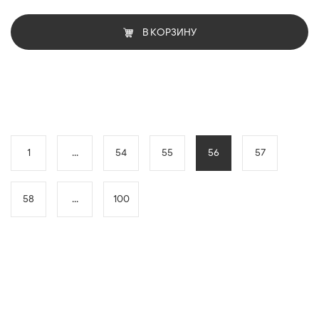
В КОРЗИНУ
1
...
54
55
56
57
58
...
100