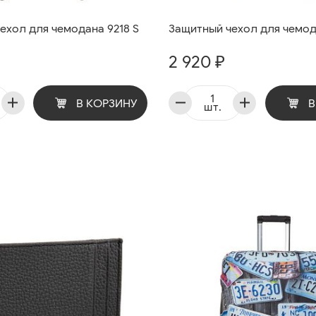
ехол для чемодана 9218 S
Защитный чехол для чемод
2 920 ₽
В КОРЗИНУ
В
шт.