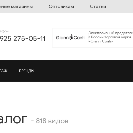
чные магазины
Оптовикам
Статьи
лефон
Эксклюзивный представи
 925 275-05-11
в России торговой марки
«Gianni Conti»
ГАЖ
БРЕНДЫ
алог
- 818 видов