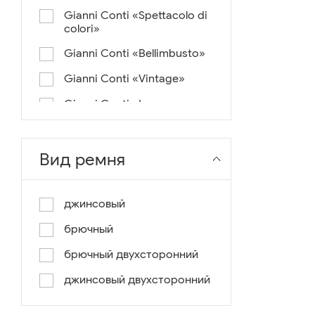
Gianni Conti «Spettacolo di
colori»
Gianni Conti «Bellimbusto»
Gianni Conti «Vintage»
Gianni Conti «Lusso e un
pochino di colore»
Gianni Conti «Antico»
Вид ремня
Miguel Bellido «Melbourne»
Miguel Bellido «Sport»
джинсовый
Miguel Bellido «Design»
брючный
Miguel Bellido «Praga»
брючный двухсторонний
Gianni Conti «Canva»
джинсовый двухсторонний
Gianni Conti «Modern»