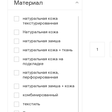
Материал
чёрный-коричневый
чёрный-синий
натуральная кожа
текстурированная
комбинированный
Натуральная кожа
коричнево-зеленый
натуральная замша
коричневый-синий
1
натуральная кожа + ткань
коричневый/светло-
коричневый
натуральная кожа на
подкладке
коричневый /ручное окраш.-
оранж, зеленый, голубой
натуральная кожа,
перфорированная
синий/черный
натуральная замша + кожа
коричневый /ручное окраш.-
оранж, зеленый, желтый
комбинированный
синий/белый
текстиль