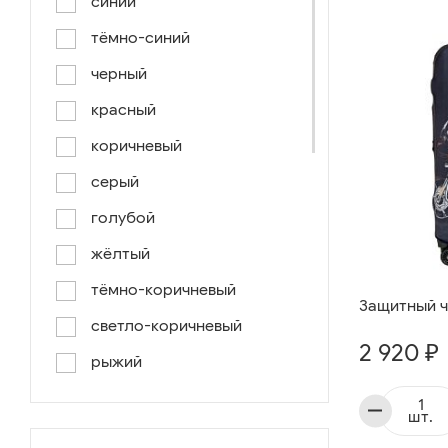
синий
тёмно-синий
черный
красный
коричневый
серый
голубой
жёлтый
тёмно-коричневый
Защитный ч
светло-коричневый
2 920 ₽
рыжий
серо-коричневый
шт.
светло-голубой