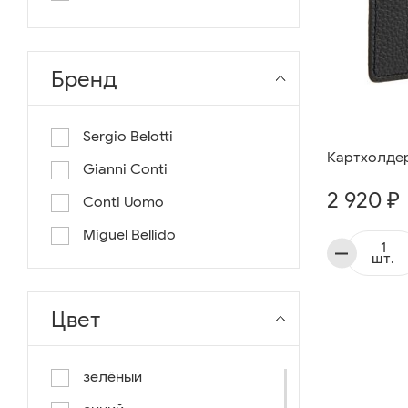
длина 130
длина 135
Бренд
Sergio Belotti
Картхолдер 
Gianni Conti
2 920 ₽
Conti Uomo
Miguel Bellido
шт.
Цвет
зелёный