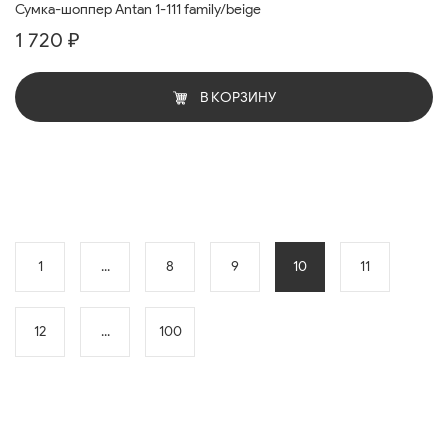
Сумка-шоппер Antan 1-111 family/beige
1 720 ₽
В КОРЗИНУ
1
...
8
9
10
11
12
...
100