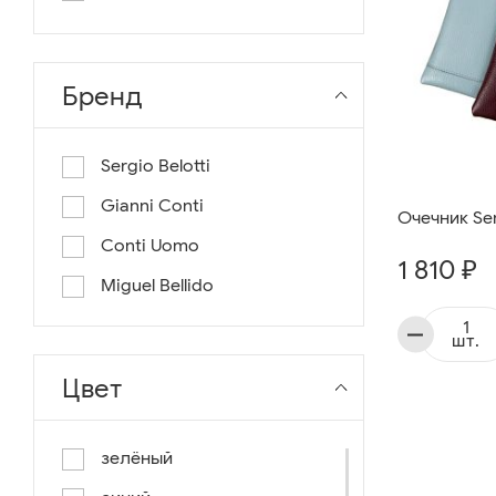
длина 130
длина 135
Бренд
Sergio Belotti
Gianni Conti
Очечник Serg
Conti Uomo
1 810 ₽
Miguel Bellido
шт.
Цвет
зелёный