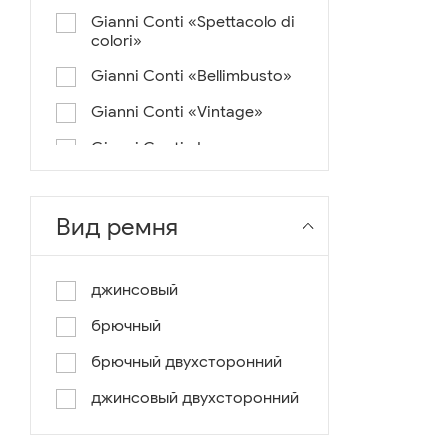
Gianni Conti «Spettacolo di
colori»
Gianni Conti «Bellimbusto»
Gianni Conti «Vintage»
Gianni Conti «Lusso e un
pochino di colore»
Gianni Conti «Antico»
Вид ремня
Miguel Bellido «Melbourne»
Miguel Bellido «Sport»
джинсовый
Miguel Bellido «Design»
брючный
Miguel Bellido «Praga»
брючный двухсторонний
Gianni Conti «Canva»
джинсовый двухсторонний
Gianni Conti «Modern»