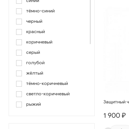
синий
тёмно-синий
черный
красный
коричневый
серый
голубой
жёлтый
тёмно-коричневый
светло-коричневый
Защитный ч
рыжий
1 900 ₽
серо-коричневый
светло-голубой