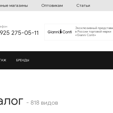
чные магазины
Оптовикам
Статьи
лефон
Эксклюзивный представи
 925 275-05-11
в России торговой марки
«Gianni Conti»
ГАЖ
БРЕНДЫ
алог
- 818 видов