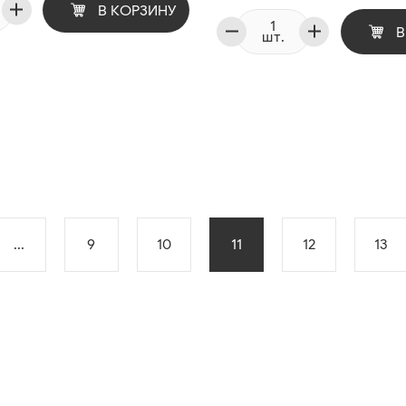
В КОРЗИНУ
В
шт.
...
9
10
11
12
13