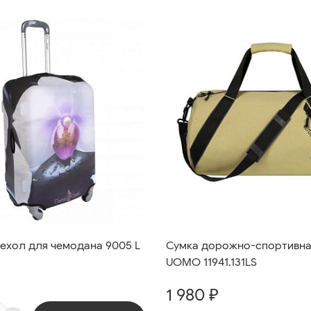
ехол для чемодана 9005 L
Сумка дорожно-спортивна
UOMO 11941.131LS
1 980 ₽