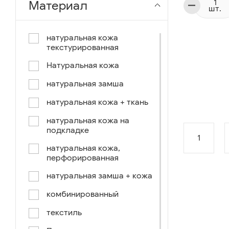
Материал
шт.
чёрный-коричневый
чёрный-синий
натуральная кожа
текстурированная
комбинированный
Натуральная кожа
коричнево-зеленый
натуральная замша
коричневый-синий
натуральная кожа + ткань
коричневый/светло-
коричневый
натуральная кожа на
подкладке
коричневый /ручное окраш.-
1
оранж, зеленый, голубой
натуральная кожа,
перфорированная
синий/черный
натуральная замша + кожа
коричневый /ручное окраш.-
оранж, зеленый, желтый
комбинированный
синий/белый
текстиль