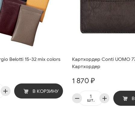
io Belotti 15-32 mix colors
Картхордер Conti UOMO 77
Картхордер
1 870 ₽
В КОРЗИНУ
В
шт.