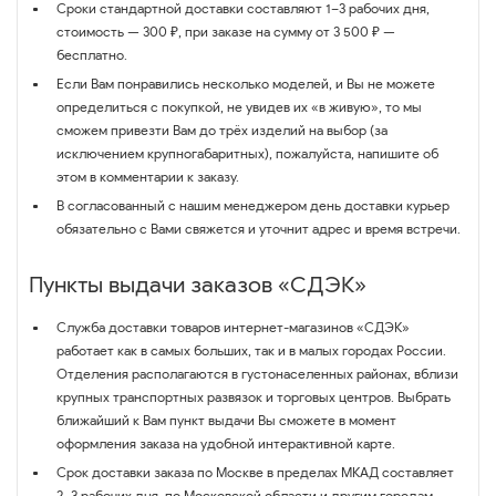
Сроки стандартной доставки составляют 1–3 рабочих дня,
стоимость — 300 ₽, при заказе на сумму от 3 500 ₽ —
бесплатно.
Если Вам понравились несколько моделей, и Вы не можете
определиться с покупкой, не увидев их «в живую», то мы
сможем привезти Вам до трёх изделий на выбор (за
исключением крупногабаритных), пожалуйста, напишите об
этом в комментарии к заказу.
В согласованный с нашим менеджером день доставки курьер
обязательно с Вами свяжется и уточнит адрес и время встречи.
Пункты выдачи заказов «СДЭК»
Служба доставки товаров интернет-магазинов «СДЭК»
работает как в самых больших, так и в малых городах России.
Отделения располагаются в густонаселенных районах, вблизи
крупных транспортных развязок и торговых центров. Выбрать
ближайший к Вам пункт выдачи Вы сможете в момент
оформления заказа на удобной интерактивной карте.
Срок доставки заказа по Москве в пределах МКАД составляет
2–3 рабочих дня, по Московской области и другим городам