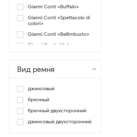
Gianni Conti «Buffalo»
Gianni Conti «Spettacolo di
colori»
Gianni Conti «Bellimbusto»
Gianni Conti «Vintage»
Gianni Conti «Lusso e un
pochino di colore»
Вид ремня
Gianni Conti «Antico»
Miguel Bellido «Melbourne»
джинсовый
Miguel Bellido «Sport»
брючный
Miguel Bellido «Design»
брючный двухсторонний
Miguel Bellido «Praga»
джинсовый двухсторонний
Gianni Conti «Canva»