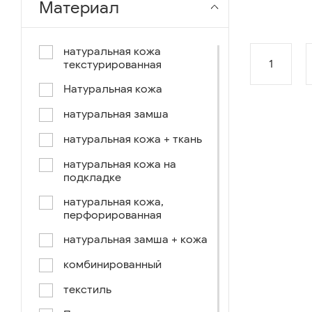
Материал
чёрный-коричневый
чёрный-синий
натуральная кожа
1
текстурированная
комбинированный
Натуральная кожа
коричнево-зеленый
натуральная замша
коричневый-синий
натуральная кожа + ткань
коричневый/светло-
коричневый
натуральная кожа на
подкладке
коричневый /ручное окраш.-
оранж, зеленый, голубой
натуральная кожа,
перфорированная
синий/черный
натуральная замша + кожа
коричневый /ручное окраш.-
оранж, зеленый, желтый
комбинированный
синий/белый
текстиль