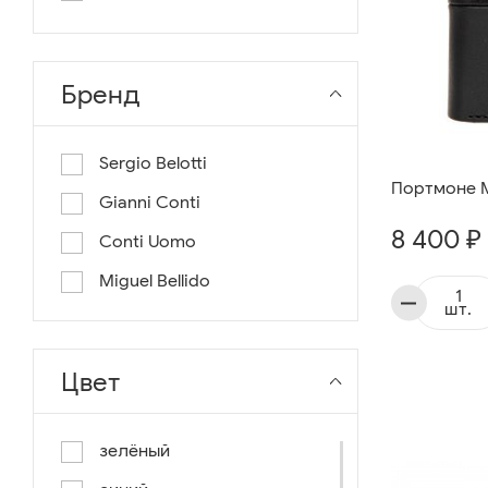
длина 130
длина 135
Бренд
Sergio Belotti
Портмоне Mi
Gianni Conti
8 400 ₽
Conti Uomo
Miguel Bellido
шт.
Цвет
зелёный