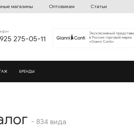
чные магазины
Оптовикам
Статьи
лефон
Эксклюзивный представи
 925 275-05-11
в России торговой марки
«Gianni Conti»
ГАЖ
БРЕНДЫ
алог
- 834 вида