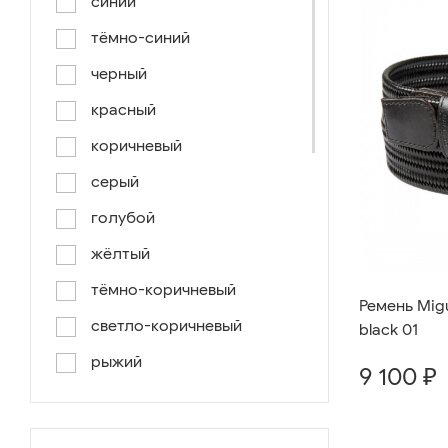
синий
тёмно-синий
черный
красный
коричневый
серый
голубой
жёлтый
тёмно-коричневый
Ремень Migu
светло-коричневый
black 01
рыжий
9 100 ₽
серо-коричневый
светло-голубой