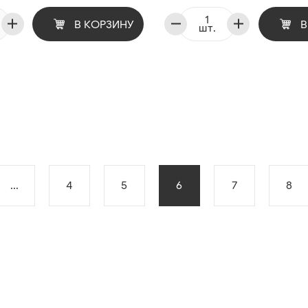
В КОРЗИНУ
В
шт.
...
4
5
6
7
8