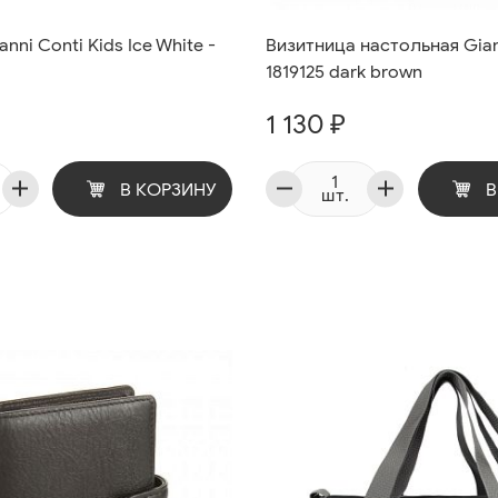
nni Conti Kids Ice White -
Визитница настольная Gian
1819125 dark brown
1 130 ₽
В КОРЗИНУ
В
шт.