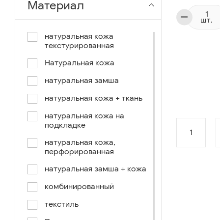
Материал
чёрный-коричневый
шт.
чёрный-синий
натуральная кожа
текстурированная
комбинированный
Натуральная кожа
коричнево-зеленый
натуральная замша
коричневый-синий
натуральная кожа + ткань
коричневый/светло-
коричневый
натуральная кожа на
подкладке
коричневый /ручное окраш.-
1
оранж, зеленый, голубой
натуральная кожа,
перфорированная
синий/черный
натуральная замша + кожа
коричневый /ручное окраш.-
оранж, зеленый, желтый
комбинированный
синий/белый
текстиль