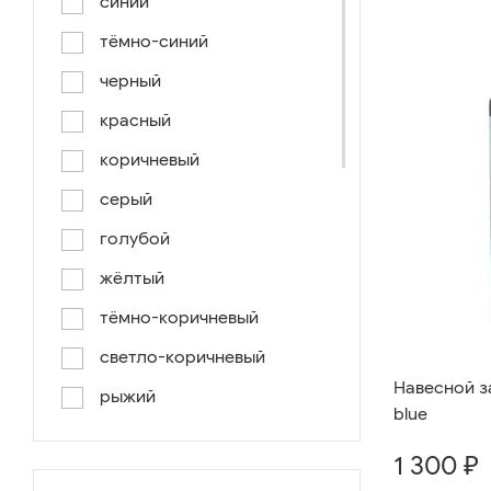
синий
тёмно-синий
черный
красный
коричневый
серый
голубой
жёлтый
тёмно-коричневый
светло-коричневый
Навесной з
рыжий
blue
серо-коричневый
1 300 ₽
светло-голубой