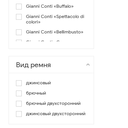
Gianni Conti «Buffalo»
Gianni Conti «Spettacolo di
colori»
Gianni Conti «Bellimbusto»
Gianni Conti «Corazza»
Gianni Conti «Vintage»
Gianni Conti «Lusso e un
Вид ремня
pochino di colore»
Gianni Conti «Antico»
джинсовый
Miguel Bellido «Melbourne»
брючный
Miguel Bellido «Sport»
брючный двухсторонний
Miguel Bellido «Design»
джинсовый двухсторонний
Miguel Bellido «Praga»