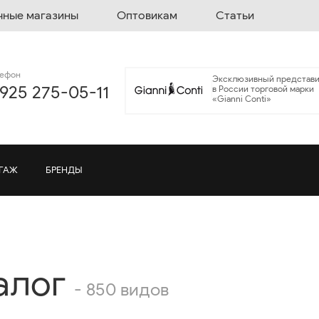
чные магазины
Оптовикам
Статьи
лефон
Эксклюзивный представи
 925 275-05-11
в России торговой марки
«Gianni Conti»
ГАЖ
БРЕНДЫ
алог
- 850 видов