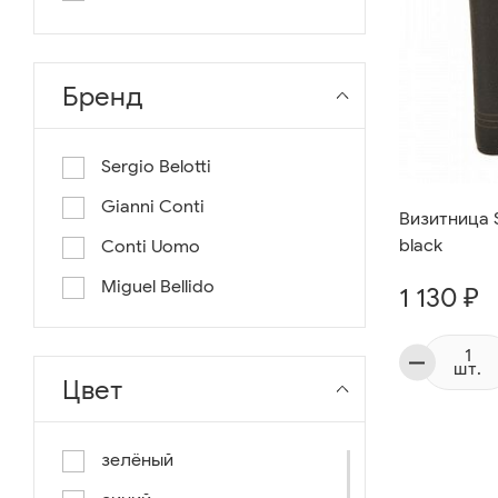
длина 130
длина 135
Бренд
Sergio Belotti
Gianni Conti
Визитница S
black
Conti Uomo
Miguel Bellido
1 130 ₽
шт.
Цвет
зелёный