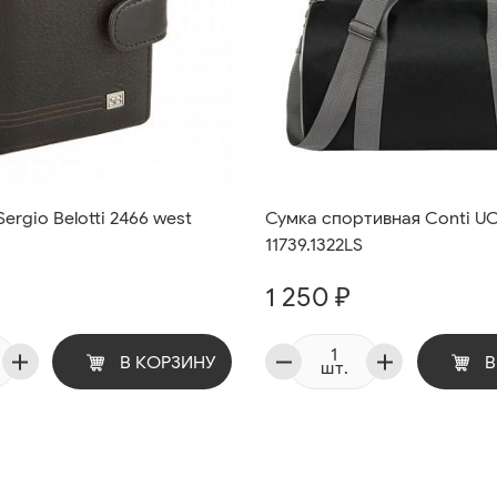
ergio Belotti 2466 west
Сумка спортивная Conti 
11739.1322LS
1 250 ₽
В КОРЗИНУ
В
шт.