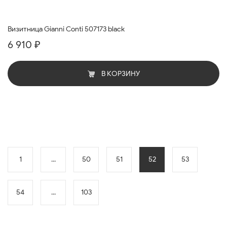
Визитница Gianni Conti 507173 black
6 910 ₽
В КОРЗИНУ
1
...
50
51
52
53
54
...
103