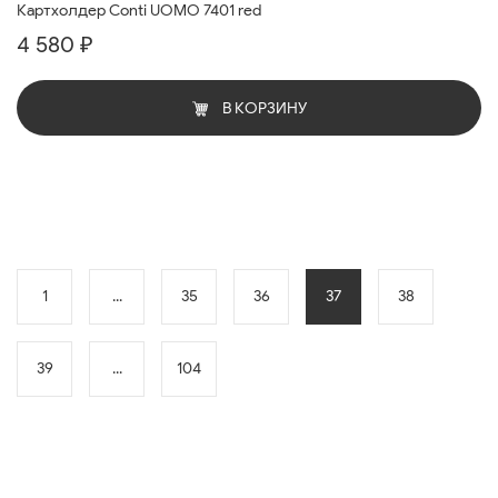
Картхолдер Conti UOMO 7401 red
4 580 ₽
В КОРЗИНУ
1
...
35
36
37
38
39
...
104