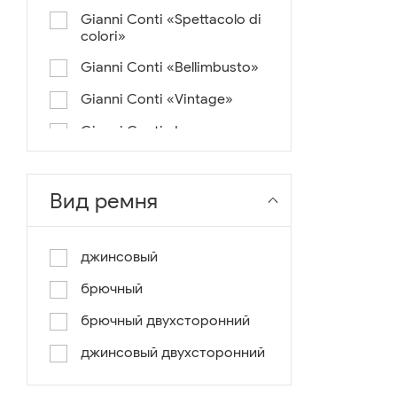
Gianni Conti «Spettacolo di
colori»
Gianni Conti «Bellimbusto»
Gianni Conti «Vintage»
Gianni Conti «Lusso e un
pochino di colore»
Gianni Conti «Antico»
Вид ремня
Miguel Bellido «Melbourne»
Miguel Bellido «Sport»
джинсовый
Miguel Bellido «Design»
брючный
Miguel Bellido «Praga»
брючный двухсторонний
Gianni Conti «Canva»
джинсовый двухсторонний
Gianni Conti «Modern»