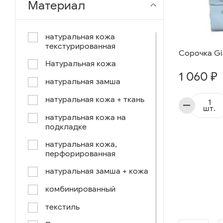
Материал
чёрный-коричневый
чёрный-синий
натуральная кожа
текстурированная
комбинированный
Сорочка Gia
Натуральная кожа
коричнево-зеленый
1 060 ₽
натуральная замша
коричневый-синий
натуральная кожа + ткань
коричневый/светло-
шт.
коричневый
натуральная кожа на
подкладке
коричневый /ручное окраш.-
оранж, зеленый, голубой
натуральная кожа,
перфорированная
синий/черный
натуральная замша + кожа
коричневый /ручное окраш.-
оранж, зеленый, желтый
комбинированный
синий/белый
текстиль