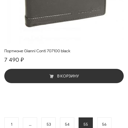
Портмоне Gianni Conti 707100 black
7 490 ₽
В КОРЗИНУ
1
...
53
54
55
56