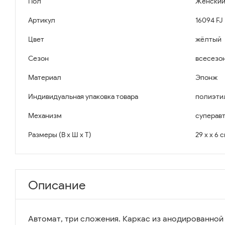
Пол
Женски
Артикул
16094 FJ
Цвет
жёлтый
Сезон
всесезо
Материал
Эпонж
Индивидуальная упаковка товара
полиэти
Механизм
суперав
Размеры (В x Ш x Т)
29 x x 6 
Описание
Автомат, три сложения. Каркас из анодированной