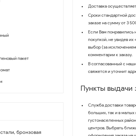
й
Доставка осуществляет
Сроки стандартной дост
заказе на сумму от 3 5
Если Вам понравились 
нный
покупкой, не увидев их
выбор (за исключением
комментарии к заказу.
леновый пакет
В согласованный с наш
томат
свяжется и уточнит адр
см
Пункты выдачи
Служба доставки товар
больших, так и в малых
густонаселенных район
центров. Выбрать ближ
 стали, бронзовая
оформления заказа на 