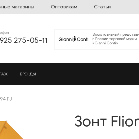
чные магазины
Оптовикам
Статьи
лефон
Эксклюзивный представи
 925 275-05-11
в России торговой марки
«Gianni Conti»
ГАЖ
БРЕНДЫ
094 FJ
Зонт Flio