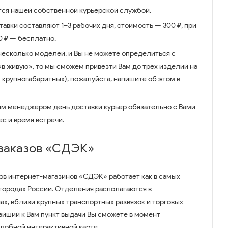
ся нашей собственной курьерской службой.
авки составляют 1–3 рабочих дня, стоимость — 300 ₽, при
00 ₽ — бесплатно.
несколько моделей, и Вы не можете определиться с
 «в живую», то мы сможем привезти Вам до трёх изделий на
 крупногабаритных), пожалуйста, напишите об этом в
им менеджером день доставки курьер обязательно с Вами
ес и время встречи.
 заказов «СДЭК»
ов интернет-магазинов «СДЭК» работает как в самых
 городах России. Отделения располагаются в
ах, вблизи крупных транспортных развязок и торговых
айший к Вам пункт выдачи Вы сможете в момент
удобной интерактивной карте.