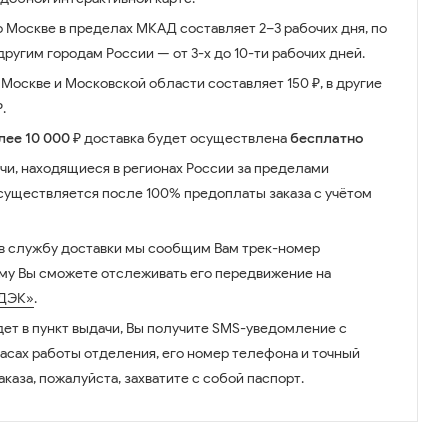
о Москве в пределах МКАД составляет 2–3 рабочих дня, по
ругим городам России — от 3-х до 10-ти рабочих дней.
Москве и Московской области составляет 150 ₽, в другие
.
лее 10 000 ₽
доставка будет осуществлена
бесплатно
чи, находящиеся в регионах России за пределами
существляется после 100% предоплаты заказа с учётом
 в службу доставки мы сообщим Вам трек-номер
ому Вы сможете отслеживать его передвижение на
ДЭК»
.
дет в пункт выдачи, Вы получите SMS-уведомление с
часах работы отделения, его номер телефона и точный
аказа, пожалуйста, захватите с собой паспорт.