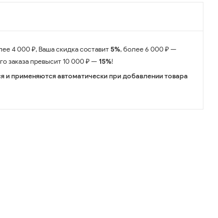
лее 4 000 ₽, Ваша скидка составит
5%
, более 6 000 ₽ —
его заказа превысит 10 000 ₽ —
15%
!
я и применяются автоматически при добавлении товара