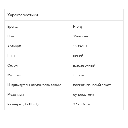
Характеристики
Бренд
Flioraj
Пол
Женский
Артикул
16082 FJ
Цвет
синий
Сезон
всесезонный
Материал
Эпонж
Индивидуальная упаковка товара
полиэтиленовый пакет
Механизм
суперавтомат
Размеры (В x Ш x Т)
29 x x 6 см