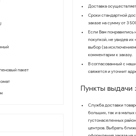
й
Доставка осуществляет
Сроки стандартной дост
заказе на сумму от 3 5
J
Если Вам понравились 
покупкой, не увидев их
нный
выбор (за исключением
комментарии к заказу.
В согласованный с наш
леновый пакет
свяжется и уточнит адр
томат
Пункты выдачи
см
Служба доставки товар
больших, так и в малых
густонаселенных район
центров. Выбрать ближ
оформления заказа на 