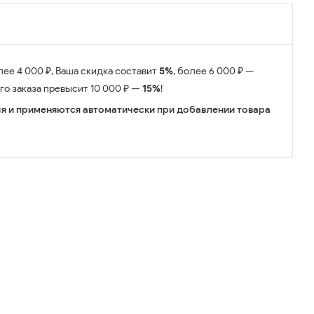
лее 4 000 ₽, Ваша скидка составит
5%
, более 6 000 ₽ —
его заказа превысит 10 000 ₽ —
15%
!
я и применяются автоматически при добавлении товара