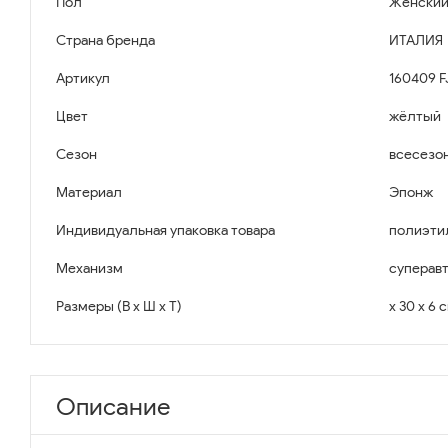
Пол
Женски
Страна бренда
ИТАЛИЯ
Артикул
160409 F
Цвет
жёлтый
Сезон
всесезо
Материал
Эпонж
Индивидуальная упаковка товара
полиэти
Механизм
суперав
Размеры (В x Ш x Т)
x 30 x 6 
Описание