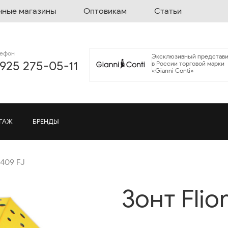
чные магазины
Оптовикам
Статьи
лефон
Эксклюзивный представи
 925 275-05-11
в России торговой марки
«Gianni Conti»
ГАЖ
БРЕНДЫ
0409 FJ
Зонт Flio