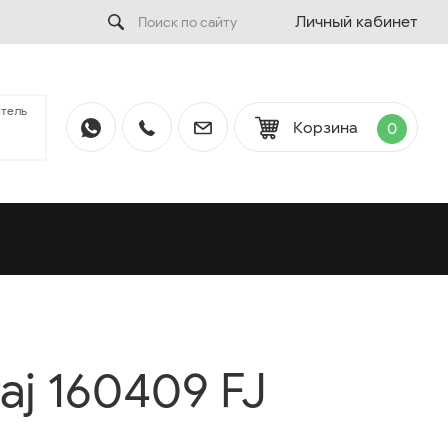
Личный кабинет
тель
Корзина
0
raj 160409 FJ