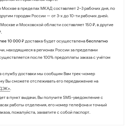
о Москве в пределах МКАД составляет 2–3 рабочих дня, по
ругим городам России — от 3-х до 10-ти рабочих дней.
Москве и Московской области составляет 150 ₽, в другие
.
лее 10 000 ₽
доставка будет осуществлена
бесплатно
чи, находящиеся в регионах России за пределами
существляется после 100% предоплаты заказа с учётом
 в службу доставки мы сообщим Вам трек-номер
ому Вы сможете отслеживать его передвижение на
ДЭК»
.
дет в пункт выдачи, Вы получите SMS-уведомление с
часах работы отделения, его номер телефона и точный
аказа, пожалуйста, захватите с собой паспорт.