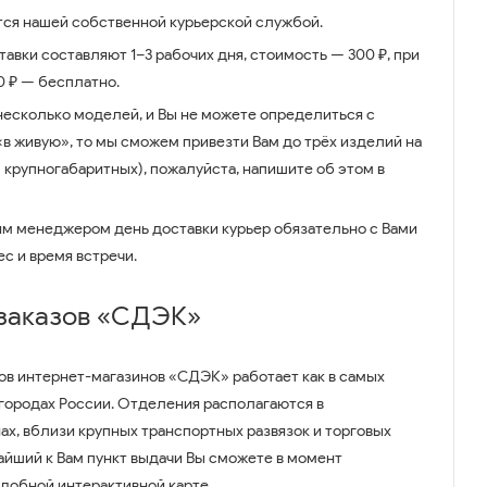
ся нашей собственной курьерской службой.
авки составляют 1–3 рабочих дня, стоимость — 300 ₽, при
00 ₽ — бесплатно.
несколько моделей, и Вы не можете определиться с
 «в живую», то мы сможем привезти Вам до трёх изделий на
 крупногабаритных), пожалуйста, напишите об этом в
им менеджером день доставки курьер обязательно с Вами
ес и время встречи.
 заказов «СДЭК»
ов интернет-магазинов «СДЭК» работает как в самых
 городах России. Отделения располагаются в
ах, вблизи крупных транспортных развязок и торговых
айший к Вам пункт выдачи Вы сможете в момент
удобной интерактивной карте.