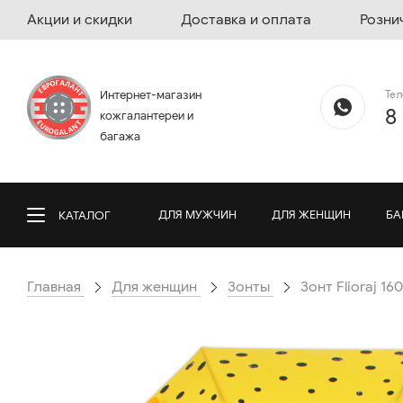
Акции и скидки
Доставка и оплата
Розни
Те
Интернет-магазин
8
кожгалантереи и
багажа
ДЛЯ МУЖЧИН
ДЛЯ ЖЕНЩИН
БА
КАТАЛОГ
Главная
Для женщин
Зонты
Зонт Flioraj 16