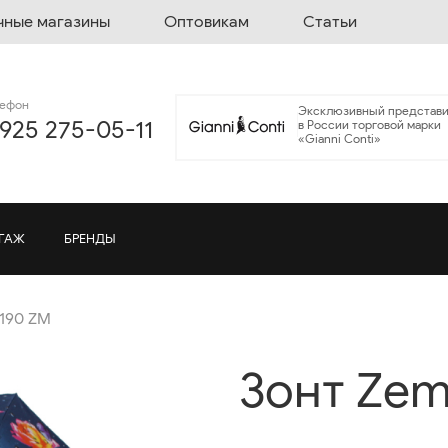
чные магазины
Оптовикам
Статьи
лефон
Эксклюзивный представи
 925 275-05-11
в России торговой марки
«Gianni Conti»
ГАЖ
БРЕНДЫ
2190 ZM
Зонт Zem