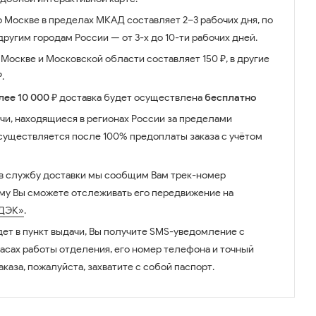
о Москве в пределах МКАД составляет 2–3 рабочих дня, по
ругим городам России — от 3-х до 10-ти рабочих дней.
Москве и Московской области составляет 150 ₽, в другие
.
лее 10 000 ₽
доставка будет осуществлена
бесплатно
чи, находящиеся в регионах России за пределами
существляется после 100% предоплаты заказа с учётом
 в службу доставки мы сообщим Вам трек-номер
ому Вы сможете отслеживать его передвижение на
ДЭК»
.
дет в пункт выдачи, Вы получите SMS-уведомление с
часах работы отделения, его номер телефона и точный
аказа, пожалуйста, захватите с собой паспорт.