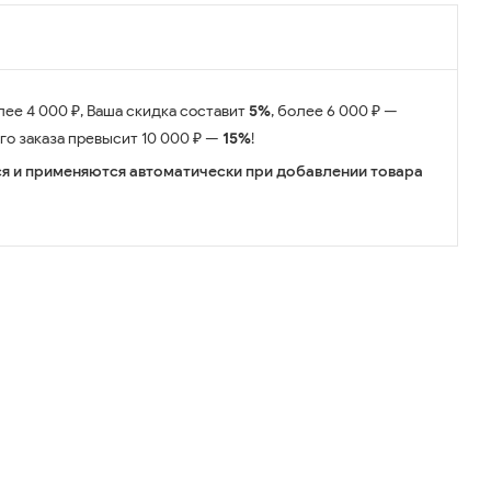
лее 4 000 ₽, Ваша скидка составит
5%
, более 6 000 ₽ —
его заказа превысит 10 000 ₽ —
15%
!
я и применяются автоматически при добавлении товара