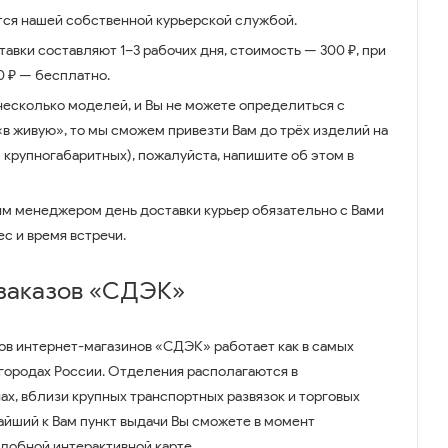
ся нашей собственной курьерской службой.
авки составляют 1–3 рабочих дня, стоимость — 300 ₽, при
00 ₽ — бесплатно.
несколько моделей, и Вы не можете определиться с
 «в живую», то мы сможем привезти Вам до трёх изделий на
 крупногабаритных), пожалуйста, напишите об этом в
им менеджером день доставки курьер обязательно с Вами
ес и время встречи.
 заказов «СДЭК»
ов интернет-магазинов «СДЭК» работает как в самых
 городах России. Отделения располагаются в
ах, вблизи крупных транспортных развязок и торговых
айший к Вам пункт выдачи Вы сможете в момент
удобной интерактивной карте.