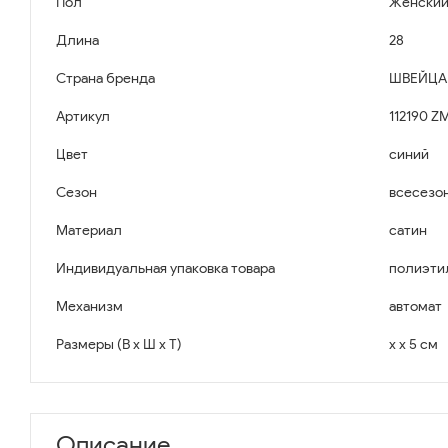
Пол
Женски
Длина
28
Страна бренда
ШВЕЙЦА
Артикул
112190 Z
Цвет
синий
Сезон
всесезо
Материал
сатин
Индивидуальная упаковка товара
полиэти
Механизм
автомат
Размеры (В x Ш x Т)
x x 5 см
Описание