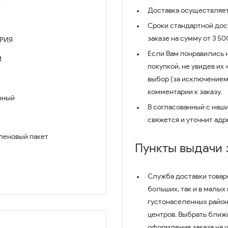
й
Доставка осуществляет
Сроки стандартной дост
заказе на сумму от 3 5
РИЯ
Если Вам понравились 
M
покупкой, не увидев их
выбор (за исключением
комментарии к заказу.
нный
В согласованный с наш
свяжется и уточнит адр
леновый пакет
Пункты выдачи
Служба доставки товар
больших, так и в малых
густонаселенных район
центров. Выбрать ближ
оформления заказа на 