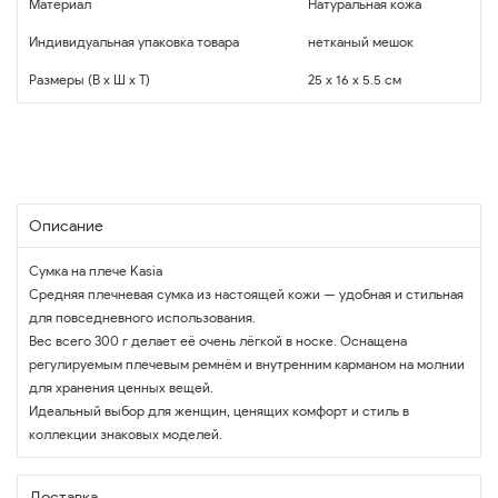
Материал
Натуральная кожа
Индивидуальная упаковка товара
нетканый мешок
Размеры (В x Ш x Т)
25 x 16 x 5.5 см
Описание
Сумка на плече Kasia
Средняя плечневая сумка из настоящей кожи — удобная и стильная
для повседневного использования.
Вес всего 300 г делает её очень лёгкой в носке. Оснащена
регулируемым плечевым ремнём и внутренним карманом на молнии
для хранения ценных вещей.
Идеальный выбор для женщин, ценящих комфорт и стиль в
коллекции знаковых моделей.
Доставка