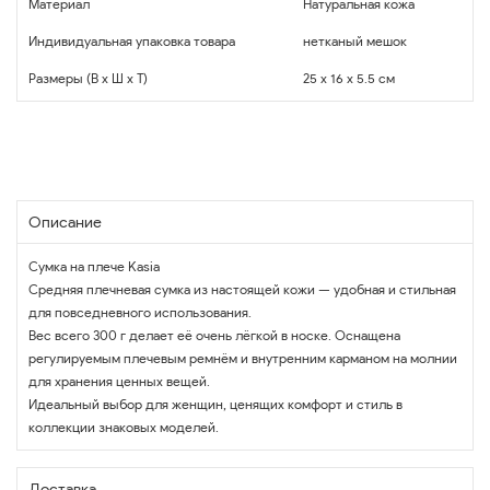
Материал
Натуральная кожа
Индивидуальная упаковка товара
нетканый мешок
Размеры (В x Ш x Т)
25 x 16 x 5.5 см
Описание
Сумка на плече Kasia
Средняя плечневая сумка из настоящей кожи — удобная и стильная
для повседневного использования.
Вес всего 300 г делает её очень лёгкой в носке. Оснащена
регулируемым плечевым ремнём и внутренним карманом на молнии
для хранения ценных вещей.
Идеальный выбор для женщин, ценящих комфорт и стиль в
коллекции знаковых моделей.
Доставка