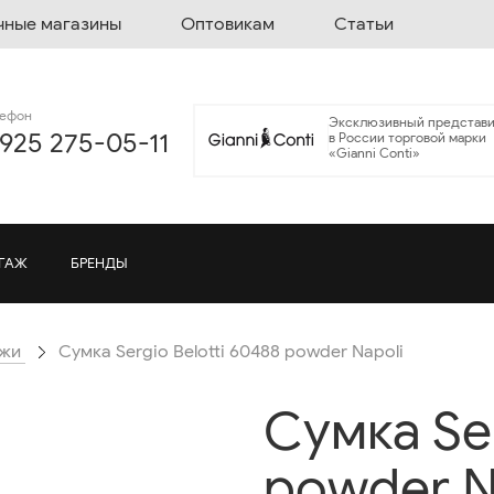
чные магазины
Оптовикам
Статьи
лефон
Эксклюзивный представи
 925 275-05-11
в России торговой марки
«Gianni Conti»
ГАЖ
БРЕНДЫ
ожи
Cумка Sergio Belotti 60488 powder Napoli
Cумка Ser
powder N