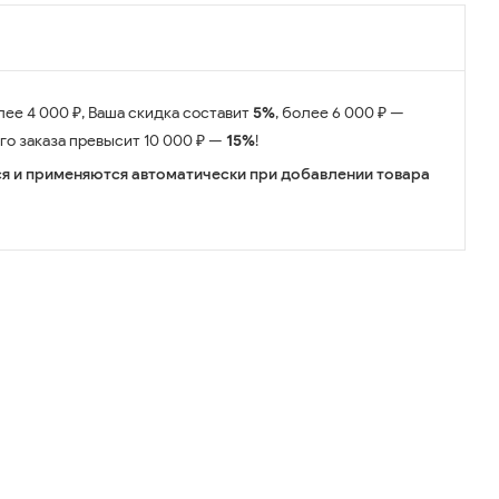
лее 4 000 ₽, Ваша скидка составит
5%
, более 6 000 ₽ —
его заказа превысит 10 000 ₽ —
15%
!
я и применяются автоматически при добавлении товара