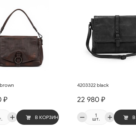
 brown
4203322 black
0 ₽
22 980 ₽
В КОРЗИНУ
В
.
шт.