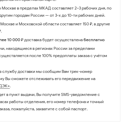
о Москве в пределах МКАД составляет 2–3 рабочих дня, по
ругим городам России — от 3-х до 10-ти рабочих дней.
Москве и Московской области составляет 150 ₽, в другие
.
лее 10 000 ₽
доставка будет осуществлена
бесплатно
чи, находящиеся в регионах России за пределами
существляется после 100% предоплаты заказа с учётом
 в службу доставки мы сообщим Вам трек-номер
ому Вы сможете отслеживать его передвижение на
ДЭК»
.
дет в пункт выдачи, Вы получите SMS-уведомление с
часах работы отделения, его номер телефона и точный
аказа, пожалуйста, захватите с собой паспорт.