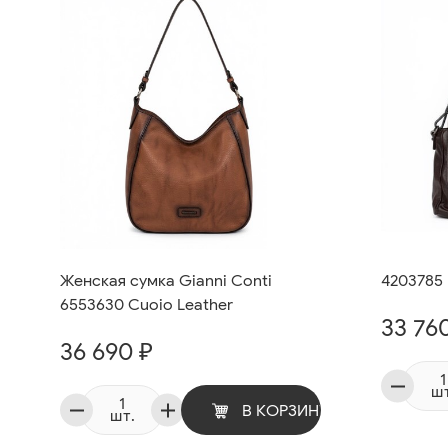
Женская сумка Gianni Conti
4203785
6553630 Cuoio Leather
33 76
36 690 ₽
шт
В КОРЗИНУ
шт.