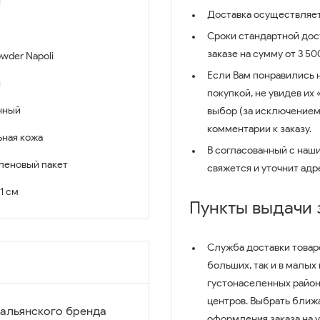
й
Доставка осуществляет
Сроки стандартной дост
заказе на сумму от 3 5
wder Napoli
Если Вам понравились 
й
покупкой, не увидев их
нный
выбор (за исключением
комментарии к заказу.
ьная кожа
В согласованный с наш
леновый пакет
свяжется и уточнит адр
11 см
Пункты выдачи
Служба доставки товар
больших, так и в малых
густонаселенных район
центров. Выбрать ближ
тальянского бренда
оформления заказа на 