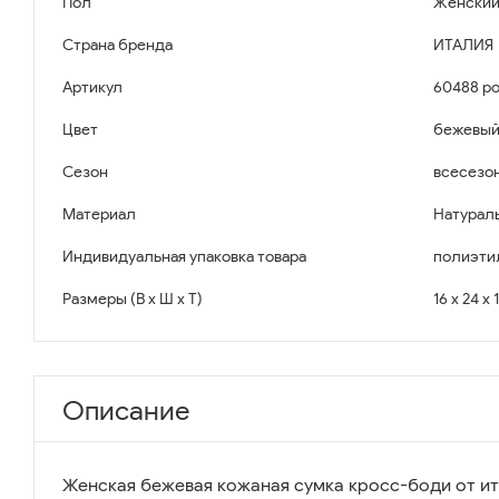
Пол
Женски
Страна бренда
ИТАЛИЯ
Артикул
60488 po
Цвет
бежевы
Сезон
всесезо
Материал
Натурал
Индивидуальная упаковка товара
полиэти
Размеры (В x Ш x Т)
16 x 24 x 
Описание
Женская бежевая кожаная сумка кросс-боди от и