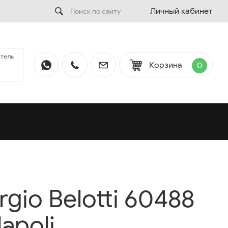
Личный кабинет
тель
Корзина
0
gio Belotti 60488
apoli