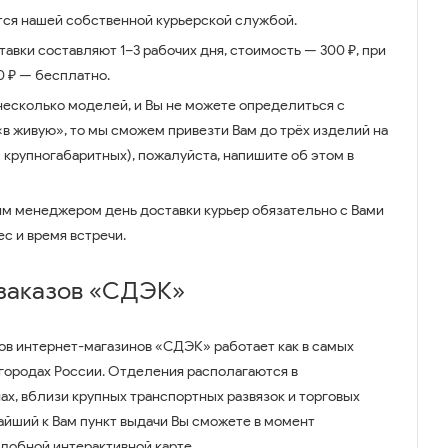
ся нашей собственной курьерской службой.
авки составляют 1–3 рабочих дня, стоимость — 300 ₽, при
00 ₽ — бесплатно.
несколько моделей, и Вы не можете определиться с
 «в живую», то мы сможем привезти Вам до трёх изделий на
 крупногабаритных), пожалуйста, напишите об этом в
им менеджером день доставки курьер обязательно с Вами
ес и время встречи.
 заказов «СДЭК»
ов интернет-магазинов «СДЭК» работает как в самых
 городах России. Отделения располагаются в
ах, вблизи крупных транспортных развязок и торговых
айший к Вам пункт выдачи Вы сможете в момент
удобной интерактивной карте.