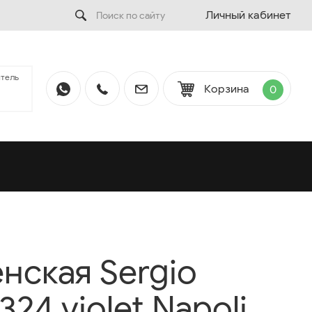
Личный кабинет
тель
Корзина
0
нская Sergio
324 violet Napoli