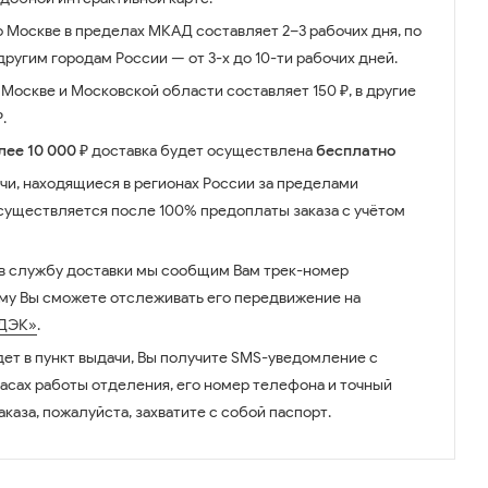
о Москве в пределах МКАД составляет 2–3 рабочих дня, по
ругим городам России — от 3-х до 10-ти рабочих дней.
Москве и Московской области составляет 150 ₽, в другие
.
лее 10 000 ₽
доставка будет осуществлена
бесплатно
чи, находящиеся в регионах России за пределами
существляется после 100% предоплаты заказа с учётом
 в службу доставки мы сообщим Вам трек-номер
ому Вы сможете отслеживать его передвижение на
ДЭК»
.
дет в пункт выдачи, Вы получите SMS-уведомление с
часах работы отделения, его номер телефона и точный
аказа, пожалуйста, захватите с собой паспорт.