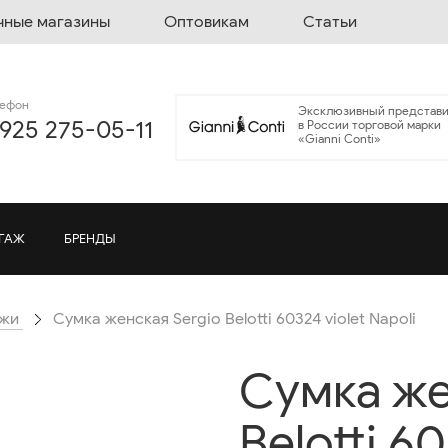
чные магазины
Оптовикам
Статьи
лефон
Эксклюзивный представи
 925 275-05-11
в России торговой марки
«Gianni Conti»
ГАЖ
БРЕНДЫ
ожи
Cумка женская Sergio Belotti 60324 violet Napoli
Cумка же
Belotti 60