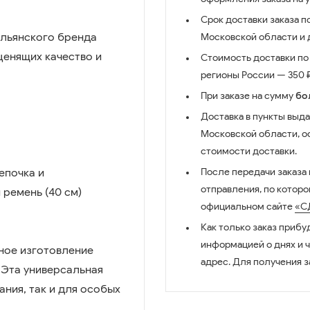
Срок доставки заказа п
альянского бренда
Московской области и д
 ценящих качество и
Стоимость доставки по 
регионы России — 350 ₽
При заказе на сумму
бо
Доставка в пункты выда
Московской области, о
стоимости доставки.
епочка и
После передачи заказа
отправления, по котор
ремень (40 см)
официальном сайте
«С
Как только заказ прибу
информацией о днях и 
ное изготовление
адрес. Для получения з
 Эта универсальная
ния, так и для особых