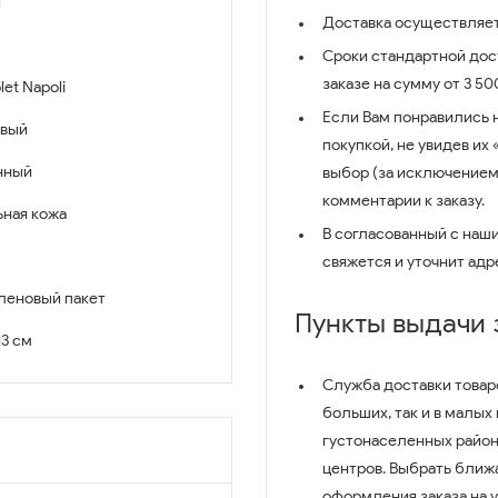
й
Доставка осуществляет
Сроки стандартной дост
заказе на сумму от 3 5
let Napoli
Если Вам понравились 
вый
покупкой, не увидев их
нный
выбор (за исключением
комментарии к заказу.
ьная кожа
В согласованный с наш
свяжется и уточнит адр
леновый пакет
Пункты выдачи
13 см
Служба доставки товар
больших, так и в малых
густонаселенных район
центров. Выбрать ближ
оформления заказа на 