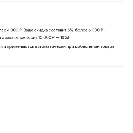
лее 4 000 ₽, Ваша скидка составит
5%
, более 6 000 ₽ —
его заказа превысит 10 000 ₽ —
15%
!
я и применяются автоматически при добавлении товара