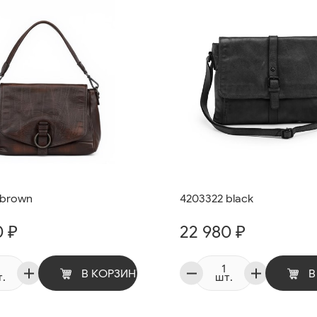
 brown
4203322 black
0 ₽
22 980 ₽
В КОРЗИНУ
В
.
шт.