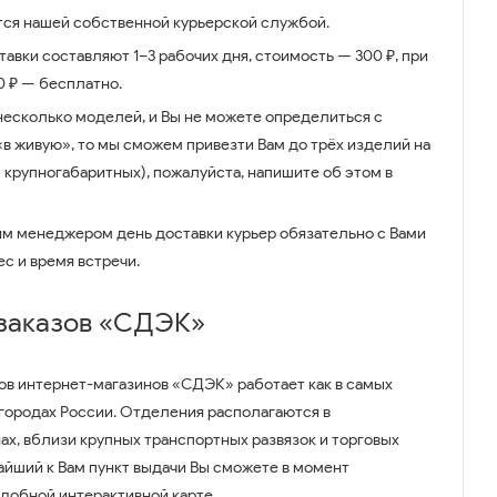
ся нашей собственной курьерской службой.
авки составляют 1–3 рабочих дня, стоимость — 300 ₽, при
00 ₽ — бесплатно.
несколько моделей, и Вы не можете определиться с
 «в живую», то мы сможем привезти Вам до трёх изделий на
 крупногабаритных), пожалуйста, напишите об этом в
им менеджером день доставки курьер обязательно с Вами
ес и время встречи.
 заказов «СДЭК»
ов интернет-магазинов «СДЭК» работает как в самых
 городах России. Отделения располагаются в
ах, вблизи крупных транспортных развязок и торговых
айший к Вам пункт выдачи Вы сможете в момент
удобной интерактивной карте.