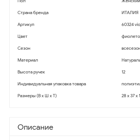
Пол
Женски
Страна бренда
ИТАЛИЯ
Артикул
60324 vio
Цвет
фиолето
Сезон
всесезо
Материал
Натурал
Высота ручек
12
Индивидуальная упаковка товара
полиэти
Размеры (В x Ш x Т)
28 x 37 x 
Описание