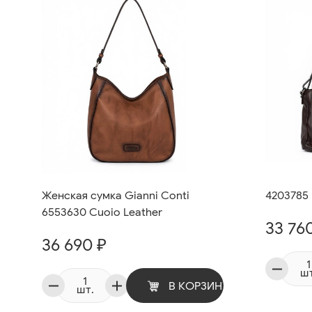
Женская сумка Gianni Conti
4203785
6553630 Cuoio Leather
33 76
36 690 ₽
шт
В КОРЗИНУ
шт.