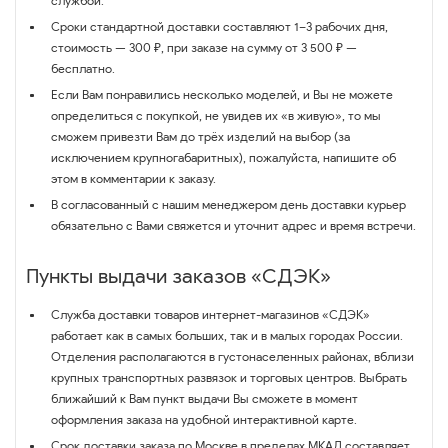
службой.
Сроки стандартной доставки составляют 1–3 рабочих дня,
стоимость — 300 ₽, при заказе на сумму от 3 500 ₽ —
бесплатно.
Если Вам понравились несколько моделей, и Вы не можете
определиться с покупкой, не увидев их «в живую», то мы
сможем привезти Вам до трёх изделий на выбор (за
исключением крупногабаритных), пожалуйста, напишите об
этом в комментарии к заказу.
В согласованный с нашим менеджером день доставки курьер
обязательно с Вами свяжется и уточнит адрес и время встречи.
Пункты выдачи заказов «СДЭК»
Служба доставки товаров интернет-магазинов «СДЭК»
работает как в самых больших, так и в малых городах России.
Отделения располагаются в густонаселенных районах, вблизи
крупных транспортных развязок и торговых центров. Выбрать
ближайший к Вам пункт выдачи Вы сможете в момент
оформления заказа на удобной интерактивной карте.
Срок доставки заказа по Москве в пределах МКАД составляет