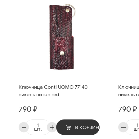
Ключница Conti UOMO 77140
Ключниц
никель питон red
никель r
790 ₽
790 ₽
В КОРЗИНУ
шт.
шт