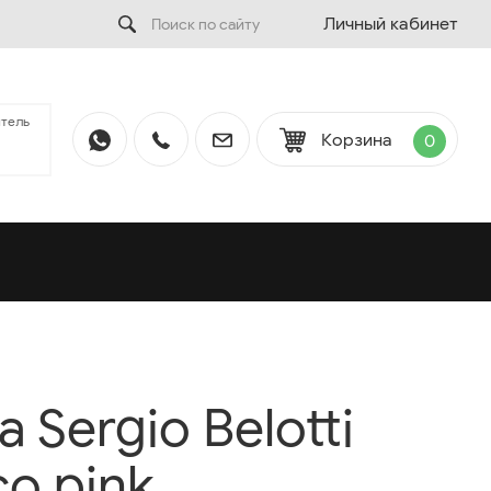
Личный кабинет
тель
Корзина
0
Sergio Belotti
co pink