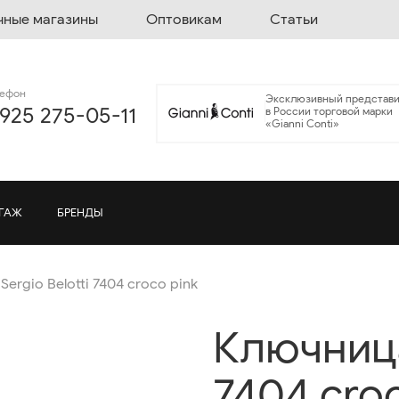
чные магазины
Оптовикам
Статьи
лефон
Эксклюзивный представи
 925 275-05-11
в России торговой марки
«Gianni Conti»
ГАЖ
БРЕНДЫ
ergio Belotti 7404 croco pink
Ключница 
7404 cro