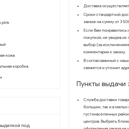
Доставка осуществляет
Сроки стандартной дост
заказе на сумму от 3 5
 pink
Если Вам понравились 
покупкой, не увидев их
ный
выбор (за исключением
комментарии к заказу.
ая кожа
В согласованный с наш
льная коробка
свяжется и уточнит адр
см
Пункты выдачи
Служба доставки товар
больших, так и в малых
густонаселенных район
центров. Выбрать ближ
 выделкой под
оформления заказа на 