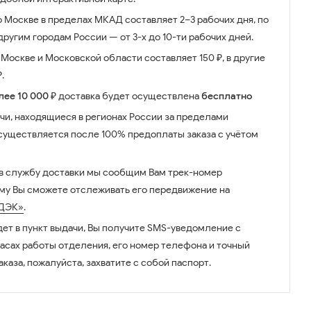
о Москве в пределах МКАД составляет 2–3 рабочих дня, по
ругим городам России — от 3-х до 10-ти рабочих дней.
Москве и Московской области составляет 150 ₽, в другие
.
лее 10 000 ₽
доставка будет осуществлена
бесплатно
чи, находящиеся в регионах России за пределами
существляется после 100% предоплаты заказа с учётом
 в службу доставки мы сообщим Вам трек-номер
ому Вы сможете отслеживать его передвижение на
ДЭК»
.
дет в пункт выдачи, Вы получите SMS-уведомление с
часах работы отделения, его номер телефона и точный
аказа, пожалуйста, захватите с собой паспорт.