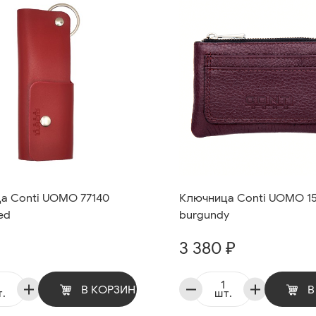
а Conti UOMO 77140
Ключница Conti UOMO 15
ed
burgundy
3 380 ₽
В КОРЗИНУ
В
.
шт.