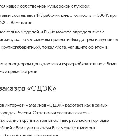
ся нашей собственной курьерской службой.
авки составляют 1–3 рабочих дня, стоимость — 300 ₽, при
00 ₽ — бесплатно.
несколько моделей, и Вы не можете определиться с
 «в живую», то мы сможем привезти Вам до трёх изделий на
 крупногабаритных), пожалуйста, напишите об этом в
им менеджером день доставки курьер обязательно с Вами
ес и время встречи.
 заказов «СДЭК»
ов интернет-магазинов «СДЭК» работает как в самых
 городах России. Отделения располагаются в
ах, вблизи крупных транспортных развязок и торговых
айший к Вам пункт выдачи Вы сможете в момент
удобной интерактивной карте.