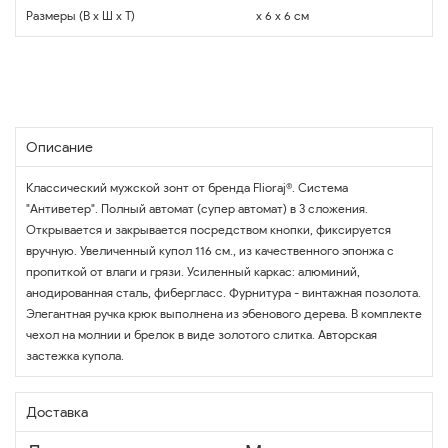
Размеры (В x Ш x Т)
x 6 x 6 см
Описание
Классический мужской зонт от бренда Flioraj®. Система
"Антиветер". Полный автомат (супер автомат) в 3 сложения.
Открывается и закрывается посредством кнопки, фиксируется
вручную. Увеличенный купол 116 см., из качественного эпонжа с
пропиткой от влаги и грязи. Усиленный каркас: алюминий,
анодированная сталь, фибергласс. Фурнитура - винтажная позолота.
Элегантная ручка крюк выполнена из эбенового дерева. В комплекте
чехол на молнии и брелок в виде золотого слитка. Авторская
застежка купола.
Доставка