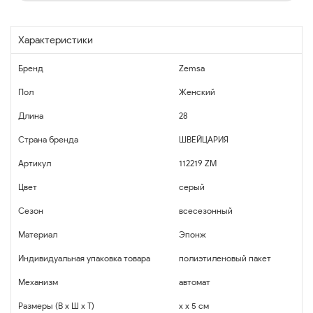
Характеристики
Бренд
Zemsa
Пол
Женский
Длина
28
Страна бренда
ШВЕЙЦАРИЯ
Артикул
112219 ZM
Цвет
серый
Сезон
всесезонный
Материал
Эпонж
Индивидуальная упаковка товара
полиэтиленовый пакет
Механизм
автомат
Размеры (В x Ш x Т)
x x 5 см